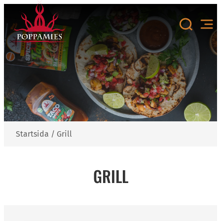
Skip
to
content
Startsida
/
Grill
GRILL