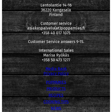
Lentolantie 14-16
36220 Kangasala
Finland
Customer service
asiakaspalvelu(at)poppamies.fi
+358 40 017 1075
Customer Service answers 9-15.
International Sales
Marisa Ryökäs
+358 50 473 1277
Media Bank
Privacy Policy
POPPAMIES
PRODUCTS
RECIPES
COOKING TIPS
NEWS