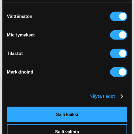
Suostumuksen
Välttämätön
valinta
Mieltymykset
AWESOME SAUCE KRYDDSÅS
Tilastot
Markkinointi
Näytä tiedot
Salli kaikki
Salli valinta