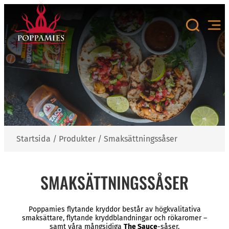
Hoppa
till
innehåll
Startsida
/
Produkter
/
Smaksättningssåser
SMAKSÄTTNINGSSÅSER
Poppamies flytande kryddor består av högkvalitativa
smaksättare, flytande kryddblandningar och rökaromer –
samt våra mångsidiga
The Sauce
-såser.