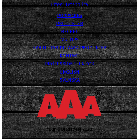
Integritetspolicy
POPPAMIES
PRODUKTER
RECEPT
MATTIPS
HAR HITTAR DU VARA PRODUKTER
KONTAKT
PROFESSIONELLA KÖK
ENGLISH
SVENSKA