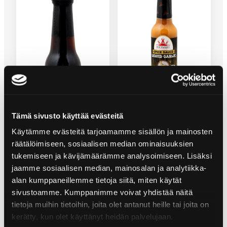
LIQUID GARLIC KRYDDSÅS
Tämä sivusto käyttää evästeitä
Käytämme evästeitä tarjoamamme sisällön ja mainosten
räätälöimiseen, sosiaalisen median ominaisuuksien
tukemiseen ja kävijämäärämme analysoimiseen. Lisäksi
LIQUID SMOKE FLYTANDE
jaamme sosiaalisen median, mainosalan ja analytiikka-
RÖKAROM
alan kumppaneillemme tietoja siitä, miten käytät
sivustoamme. Kumppanimme voivat yhdistää näitä
tietoja muihin tietoihin, joita olet antanut heille tai joita on
kerätty, kun olet käyttänyt heidän palvelujaan.