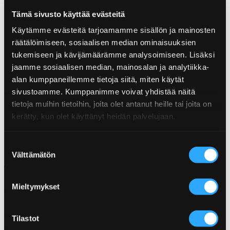
Tämä sivusto käyttää evästeitä
Käytämme evästeitä tarjoamamme sisällön ja mainosten
räätälöimiseen, sosiaalisen median ominaisuuksien
tukemiseen ja kävijämäärämme analysoimiseen. Lisäksi
jaamme sosiaalisen median, mainosalan ja analytiikka-
alan kumppaneillemme tietoja siitä, miten käytät
sivustoamme. Kumppanimme voivat yhdistää näitä
MANGO HABANERO MAJONEN –
GARLIC RUB KRYDDBLANDNING
tietoja muihin tietoihin, joita olet antanut heille tai joita on
VEGANSK MAJONNÄS
kerätty, kun olet käyttänyt heidän palvelujaan.
Suostumuksen
Välttämätön
valinta
Mieltymykset
Tilastot