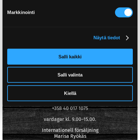
Markkinointi
Näytä tiedot
Salli kaikki
Poppamies Oy
Lentolantie 14-16
Salli valinta
36220 Kangasala
Finland
Kiellä
Konsumentkundtjänst
asiakaspalvelu(at)poppamies.fi
+358 40 017 1075
vardagar kl. 9.00–15.00.
Internationell försäljning
Marisa Ryökäs