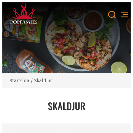
Hoppa
till
innehåll
Startsida
/
Skaldjur
SKALDJUR