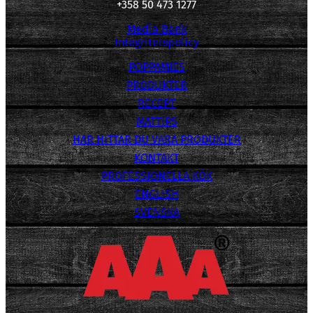
+358 50 473 1277
Media Bank
Integritetspolicy
POPPAMIES
PRODUKTER
RECEPT
MATTIPS
HAR HITTAR DU VARA PRODUKTER
KONTAKT
PROFESSIONELLA KÖK
ENGLISH
SVENSKA