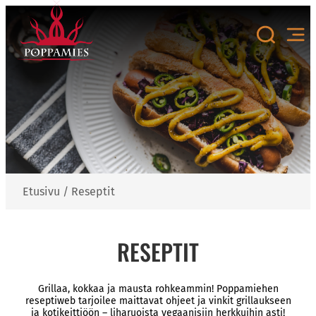
Siirry
sisältöön
Etusivu
/
Reseptit
RESEPTIT
Grillaa, kokkaa ja mausta rohkeammin! Poppamiehen
reseptiweb tarjoilee maittavat ohjeet ja vinkit grillaukseen
ja kotikeittiöön – liharuoista vegaanisiin herkkuihin asti!