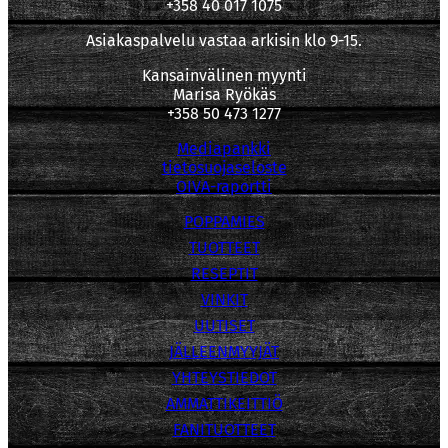
+358 40 017 1075
Asiakaspalvelu vastaa arkisin klo 9-15.
Kansainvälinen myynti
Marisa Ryökäs
+358 50 473 1277
Mediapankki
tietosuojaseloste
OIVA-raportti
POPPAMIES
TUOTTEET
RESEPTIT
VINKIT
UUTISET
JÄLLEENMYYJÄT
YHTEYSTIEDOT
AMMATTIKEITTIÖ
FANITUOTTEET