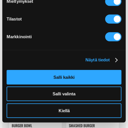
Mieltymykset
UUNIRIBSIT
CAJUN LOHKOPERUNAT
Tilastot
Markkinointi
Näytä tiedot
CAJUN-ORZOKANA
CHEDDARDIPPI
Salli kaikki
Salli valinta
Kiellä
BURGER BOWL
SMASHED BURGER