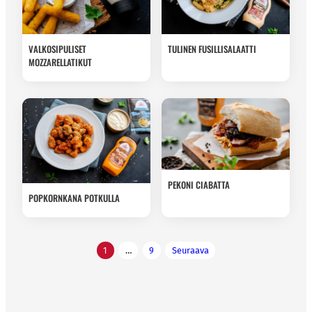
VALKOSIPULISET
TULINEN FUSILLISALAATTI
MOZZARELLATIKUT
PEKONI CIABATTA
POPKORNKANA POTKULLA
Artikkelien
1
…
9
Seuraava
sivutus