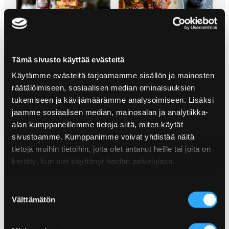
PULLED BEEF & GRILLED CHEESE
GRILLATUT KANAN
PAISTILEIKKEET
Tämä sivusto käyttää evästeitä
Käytämme evästeitä tarjoamamme sisällön ja mainosten
räätälöimiseen, sosiaalisen median ominaisuuksien
tukemiseen ja kävijämäärämme analysoimiseen. Lisäksi
jaamme sosiaalisen median, mainosalan ja analytiikka-
alan kumppaneillemme tietoja siitä, miten käytät
sivustoamme. Kumppanimme voivat yhdistää näitä
tietoja muihin tietoihin, joita olet antanut heille tai joita on
HODARI COLESLAWLLA
SLOPPY JOE
kerätty, kun olet käyttänyt heidän palvelujaan.
Suostumuksen
Välttämätön
valinta