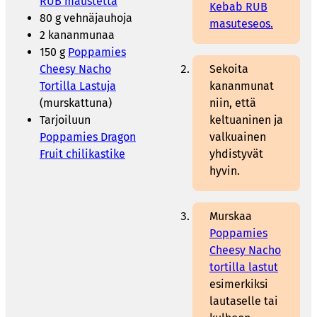
RUB maustetta
Kebab RUB
80 g vehnäjauhoja
masuteseos.
2 kananmunaa
150 g
Poppamies
Cheesy Nacho
Sekoita
Tortilla Lastuja
kananmunat
(murskattuna)
niin, että
Tarjoiluun
keltuaninen ja
Poppamies Dragon
valkuainen
Fruit chilikastike
yhdistyvät
hyvin.
Murskaa
Poppamies
Cheesy Nacho
tortilla lastut
esimerkiksi
lautaselle tai