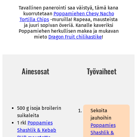
Tavallinen panerointi saa väistyä, tämä kana
kuorrutetaan
Poppamiehen Chesy Nacho
Tortilla Chips
-muruilla! Rapeaa, mausteista
ja juuri sopivan överiä. Kanalle kaveriksi
Poppamiehen herkullisen makea ja mukavan
mieto
Dragon Fruit chilikastike
!
Ainesosat
Työvaiheet
500 g isoja broilerin
Sekoita
suikaleita
jauhoihin
1 rkl
Poppamies
Poppamies
Shashlik & Kebab
Shashlik &