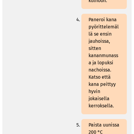
kulhoon.
Paneroi kana
pyörittelemäl
lä se ensin
jauhoissa,
sitten
kananmunass
a ja lopuksi
nachoissa.
Katso että
kana peittyy
hyvin
jokaisella
kerroksella.
Paista uunissa
200 °C