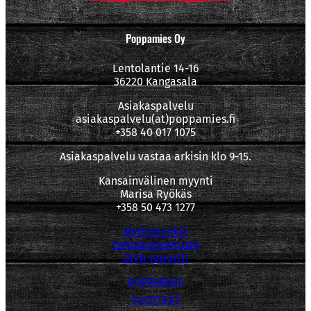
Poppamies Oy
Lentolantie 14-16
36220 Kangasala
Asiakaspalvelu
asiakaspalvelu(at)poppamies.fi
+358 40 017 1075
Asiakaspalvelu vastaa arkisin klo 9-15.
Kansainvälinen myynti
Marisa Ryökäs
+358 50 473 1277
Mediapankki
tietosuojaseloste
OIVA-raportti
POPPAMIES
TUOTTEET