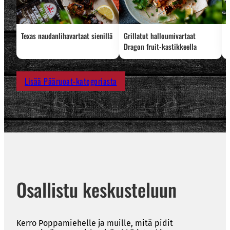
Texas naudanlihavartaat sienillä
Grillatut halloumivartaat
L
Dragon fruit-kastikkeella
Lisää Pääruoat-kategoriasta
Osallistu keskusteluun
Kerro Poppamiehelle ja muille, mitä pidit