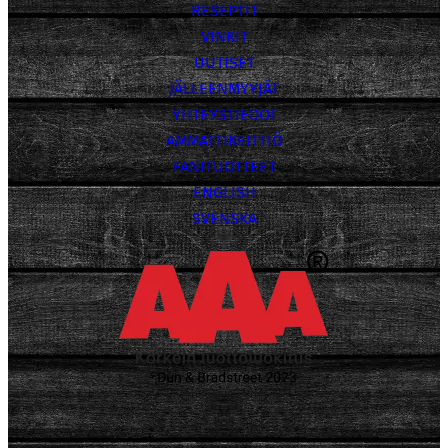
RESEPTIT
VINKIT
UUTISET
JÄLLEENMYYJÄT
YHTEYSTIEDOT
AMMATTIKEITTIÖ
FANITUOTTEET
ENGLISH
SVENSKA