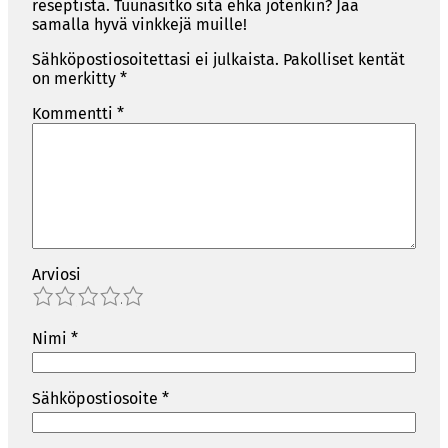
reseptistä. Tuunasitko sitä ehkä jotenkin? Jaa
samalla hyvä vinkkejä muille!
Sähköpostiosoitettasi ei julkaista.
Pakolliset kentät
on merkitty
*
Kommentti
*
Arviosi
1
2
3
4
5
Nimi
*
Sähköpostiosoite
*