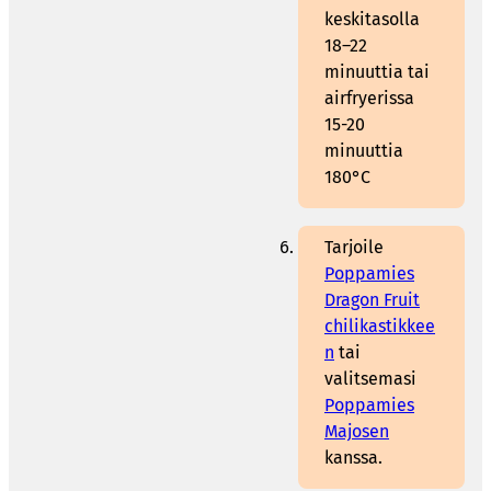
keskitasolla
18–22
minuuttia tai
airfryerissa
15-20
minuuttia
180°C
Tarjoile
Poppamies
Dragon Fruit
chilikastikkee
n
tai
valitsemasi
Poppamies
Majosen
kanssa.