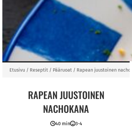
Etusivu
/
Reseptit
/
Pääruoat
/
Rapean juustoinen nacho
RAPEAN JUUSTOINEN
NACHOKANA
40 min
3-4