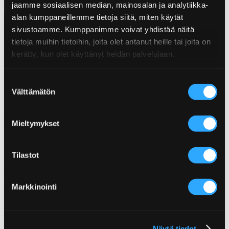
jaamme sosiaalisen median, mainosalan ja analytiikka-
alan kumppaneillemme tietoja siitä, miten käytät
sivustoamme. Kumppanimme voivat yhdistää näitä
tietoja muihin tietoihin, joita olet antanut heille tai joita on
kerätty, kun olet käyttänyt heidän palvelujaan.
Suostumuksen
Välttämätön
valinta
Mieltymykset
Tilastot
Poppamies Oy
Markkinointi
Lentolantie 14-16
36220 Kangasala
Asiakaspalvelu
Näytä tiedot