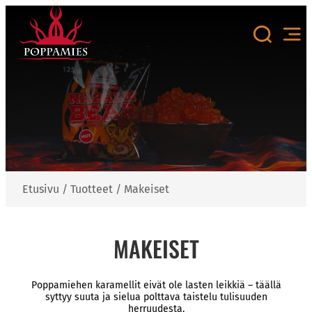
Siirry
sisältöön
Etusivu
/
Tuotteet
/
Makeiset
MAKEISET
Poppamiehen karamellit eivät ole lasten leikkiä – täällä
syttyy suuta ja sielua polttava taistelu tulisuuden
herruudesta.