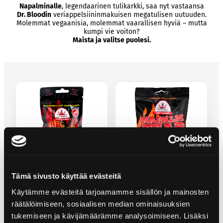
Napalminalle
, legendaarinen tulikarkki, saa nyt vastaansa
Dr. Bloodin
veriappelsiininmakuisen megatulisen uutuuden.
Molemmat vegaanisia, molemmat vaarallisen hyviä – mutta
kumpi vie voiton?
Maista ja valitse puolesi.
DR. BLOOD -TULINEN KARAMELLI
NAPALMINALLE -TULINEN
Tämä sivusto käyttää evästeitä
NALLEKARKKI
Käytämme evästeitä tarjoamamme sisällön ja mainosten
räätälöimiseen, sosiaalisen median ominaisuuksien
tukemiseen ja kävijämäärämme analysoimiseen. Lisäksi