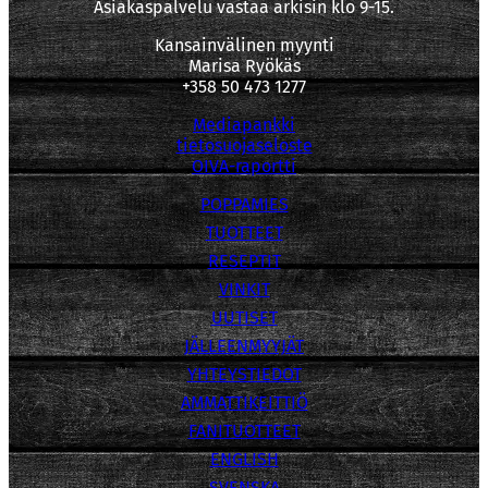
Asiakaspalvelu vastaa arkisin klo 9-15.
Kansainvälinen myynti
Marisa Ryökäs
+358 50 473 1277
Mediapankki
tietosuojaseloste
OIVA-raportti
POPPAMIES
TUOTTEET
RESEPTIT
VINKIT
UUTISET
JÄLLEENMYYJÄT
YHTEYSTIEDOT
AMMATTIKEITTIÖ
FANITUOTTEET
ENGLISH
SVENSKA