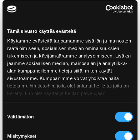
Napalminalle!
Tämä sivusto käyttää evästeitä
Ainesosat
Käytämme evästeitä tarjoamamme sisällön ja mainosten
räätälöimiseen, sosiaalisen median ominaisuuksien
Sokeri, glukoosisiirappi, happamuudensäätöaine
tukemiseen ja kävijämäärämme analysoimiseen. Lisäksi
(sitruunahappo), luontainen aromi (appelsiiniöljy),
jaamme sosiaalisen median, mainosalan ja analytiikka-
luontainen chiliuute, punajuurimehutiiviste.
alan kumppaneillemme tietoja siitä, miten käytät
sivustoamme. Kumppanimme voivat yhdistää näitä
Ravintosisältö
tietoja muihin tietoihin, joita olet antanut heille tai joita on
kerätty, kun olet käyttänyt heidän palvelujaan.
Ravintosisältö
per 100 g
Tuotteen tiedot
Suostumuksen
Energiaa
1655 kJ/389 kcal
Välttämätön
valinta
Koko: 75 g
Rasvaa
0,1 g
Tulisuus: X-hot
EAN: 6430034019626
Mieltymykset
– josta tyydyttyneitä
0 g