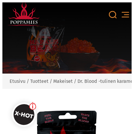
Siirry
sisältöön
Etusivu
/
Tuotteet
/
Makeiset
/
Dr. Blood -tulinen karamel