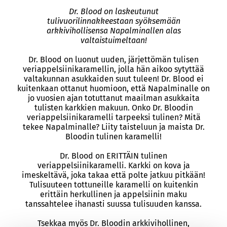
Dr. Blood on laskeutunut
tulivuorilinnakkeestaan syöksemään
arkkivihollisensa Napalminallen alas
valtaistuimeltaan!
Dr. Blood on luonut uuden, järjettömän tulisen
veriappelsiinikaramellin, jolla hän aikoo sytyttää
valtakunnan asukkaiden suut tuleen! Dr. Blood ei
kuitenkaan ottanut huomioon, että Napalminalle on
jo vuosien ajan totuttanut maailman asukkaita
tulisten karkkien makuun. Onko Dr. Bloodin
veriappelsiinikaramelli tarpeeksi tulinen? Mitä
tekee Napalminalle? Liity taisteluun ja maista Dr.
Bloodin tulinen karamelli!
Dr. Blood on ERITTÄIN tulinen
veriappelsiinikaramelli. Karkki on kova ja
imeskeltävä, joka takaa että polte jatkuu pitkään!
Tulisuuteen tottuneille karamelli on kuitenkin
erittäin herkullinen ja appelsiinin maku
tanssahtelee ihanasti suussa tulisuuden kanssa.
Tsekkaa myös Dr. Bloodin arkkivihollinen,