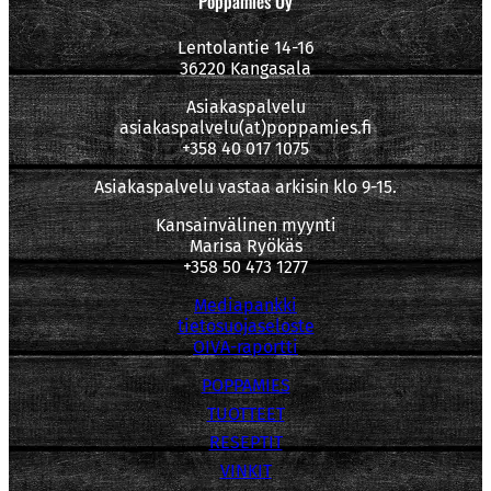
Poppamies Oy
Lentolantie 14-16
36220 Kangasala
Asiakaspalvelu
asiakaspalvelu(at)poppamies.fi
+358 40 017 1075
Asiakaspalvelu vastaa arkisin klo 9-15.
Kansainvälinen myynti
Marisa Ryökäs
+358 50 473 1277
Mediapankki
tietosuojaseloste
OIVA-raportti
POPPAMIES
TUOTTEET
RESEPTIT
VINKIT