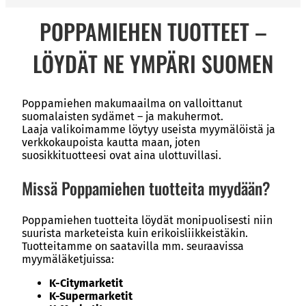
POPPAMIEHEN TUOTTEET –
LÖYDÄT NE YMPÄRI SUOMEN
Poppamiehen makumaailma on valloittanut
suomalaisten sydämet – ja makuhermot.
Laaja valikoimamme löytyy useista myymälöistä ja
verkkokaupoista kautta maan, joten
suosikkituotteesi ovat aina ulottuvillasi.
Missä Poppamiehen tuotteita myydään?
Poppamiehen tuotteita löydät monipuolisesti niin
suurista marketeista kuin erikoisliikkeistäkin.
Tuotteitamme on saatavilla mm. seuraavissa
myymäläketjuissa:
K-Citymarketit
K-Supermarketit