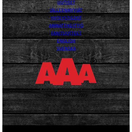
UUTISET
JÄLLEENMYYJÄT
YHTEYSTIEDOT
AMMATTIKEITTIÖ
FANITUOTTEET
ENGLISH
SVENSKA