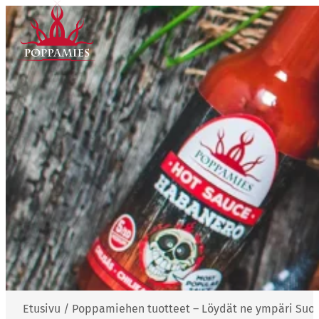
Siirry
sisältöön
Etusivu
/
Poppamiehen tuotteet – Löydät ne ympäri Su