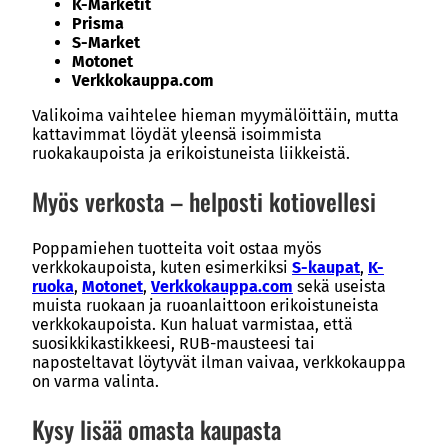
K-Marketit
Prisma
S-Market
Motonet
Verkkokauppa.com
Valikoima vaihtelee hieman myymälöittäin, mutta
kattavimmat löydät yleensä isoimmista
ruokakaupoista ja erikoistuneista liikkeistä.
Myös verkosta – helposti kotiovellesi
Poppamiehen tuotteita voit ostaa myös
verkkokaupoista, kuten esimerkiksi
S-kaupat
,
K-
ruoka
,
Motonet
,
Verkkokauppa.com
sekä useista
muista ruokaan ja ruoanlaittoon erikoistuneista
verkkokaupoista. Kun haluat varmistaa, että
suosikkikastikkeesi, RUB-mausteesi tai
naposteltavat löytyvät ilman vaivaa, verkkokauppa
on varma valinta.
Kysy lisää omasta kaupasta