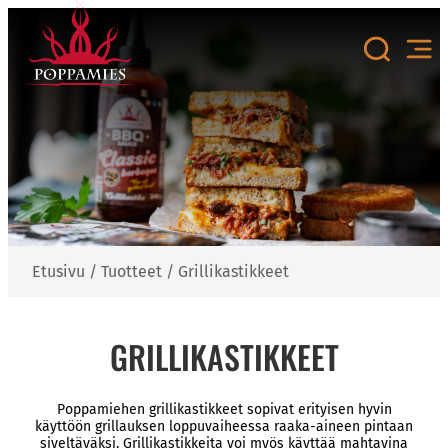
Siirry
sisältöön
Etusivu
/
Tuotteet
/
Grillikastikkeet
GRILLIKASTIKKEET
Poppamiehen grillikastikkeet sopivat erityisen hyvin
käyttöön grillauksen loppuvaiheessa raaka-aineen pintaan
siveltäväksi. Grillikastikkeita voi myös käyttää mahtavina