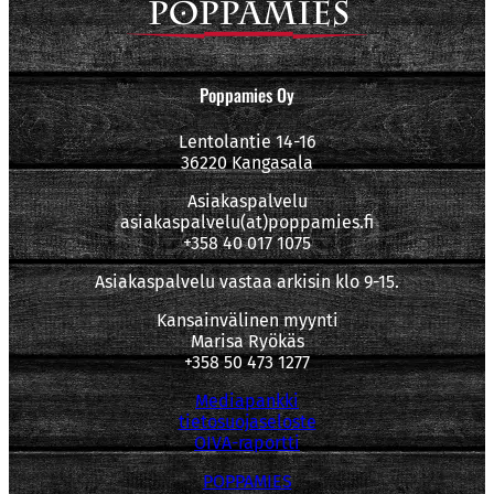
Poppamies Oy
Lentolantie 14-16
36220 Kangasala
Asiakaspalvelu
asiakaspalvelu(at)poppamies.fi
+358 40 017 1075
Asiakaspalvelu vastaa arkisin klo 9-15.
Kansainvälinen myynti
Marisa Ryökäs
+358 50 473 1277
Mediapankki
tietosuojaseloste
OIVA-raportti
POPPAMIES