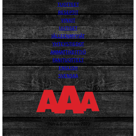
TUOTTEET
RESEPTIT
VINKIT
UUTISET
JÄLLEENMYYJÄT
YHTEYSTIEDOT
AMMATTIKEITTIÖ
FANITUOTTEET
ENGLISH
SVENSKA