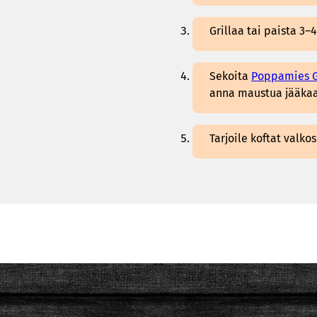
.
Grillaa tai paista 3–
Sekoita
Poppamies G
anna maustua jääkaa
Tarjoile koftat valk