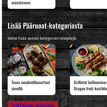
mausteseos
Lisää Pääruoat-kategoriasta
Katso lisää saman kategorian reseptejä.
Texas naudanlihavartaat
Grillatut halloumiva
sienillä
Dragon fruit-kastikk
Lisää Pääruoat-kategoriasta