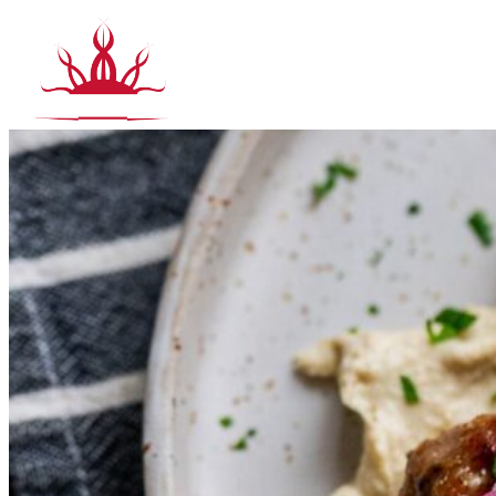
Siirry
sisältöön
Tuott