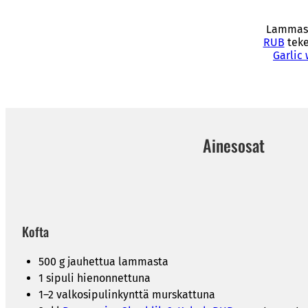
Lammasko
RUB
teke
Garlic
Ainesosat
Kofta
500 g jauhettua lammasta
1 sipuli hienonnettuna
1–2 valkosipulinkynttä murskattuna