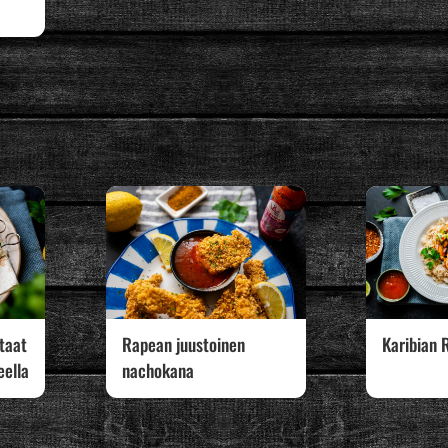
rtaat
Rapean juustoinen
Karibian R
eella
nachokana