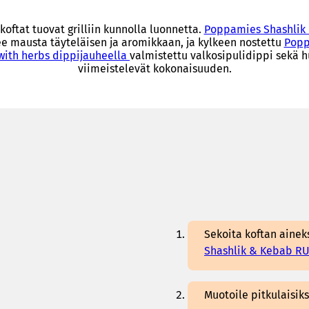
ftat tuovat grilliin kunnolla luonnetta.
Poppamies Shashlik
e mausta täyteläisen ja aromikkaan, ja kylkeen nostettu
Pop
 with herbs dippijauheella
valmistettu valkosipulidippi sekä
viimeistelevät kokonaisuuden.
Sekoita koftan ainek
Shashlik & Kebab R
Muotoile pitkulaisiksi