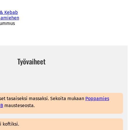
 & Kebab
pamiehen
 hummus
Työvaiheet
set tasaiseksi massaksi. Sekoita mukaan
Poppamies
UB
mausteseosta.
 koftiksi.