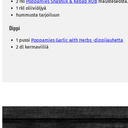
2 rkl
Poppamies Shashlik & Kebab RUB
mausteseosta
1 rkl oliiviöljyä
hummusta tarjoiluun
Dippi
1 pussi
Poppamies Garlic with Herbs -dippijauhetta
2 dl kermaviiliä