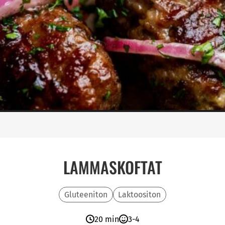
LAMMASKOFTAT
Gluteeniton
Laktoositon
20 min
3-4