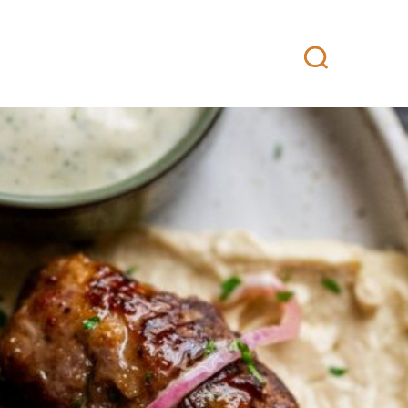
eittiö
Yhteystiedot
Fanituotteet
EN