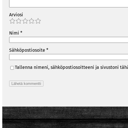
Arviosi
1
2
3
4
5
Nimi
*
Sähköpostiosoite
*
Tallenna nimeni, sähköpostiosoitteeni ja sivustoni t