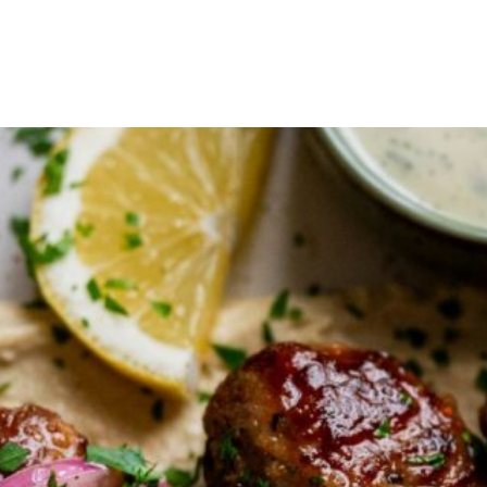
eet
Reseptit
Vinkit
Uutiset
Jälleenmyyjät
Ammattik