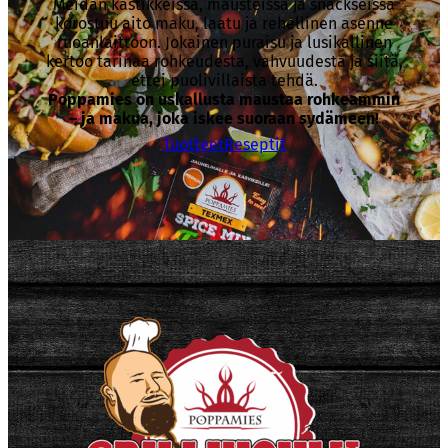
Meidän kastikkeissa, mausteissa ja snackseissa
korostuu aito maku, laatu ja rehellinen asenne
ruoanlaittoon. Jokainen puraisu ja lusikallinen
kertoo tarinaa rohkeudesta, vahvuudesta ja siitä,
ettei puolivillaista tehdä.
Poppamies on uskallusta maustaa rohkeammin
– ja makua, joka iskee suoraan sydämeen!
Tuotteet
Reseptit