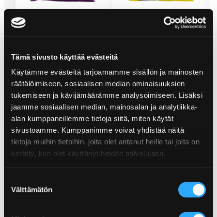
F
POPPAMIES SMOKY INFERNO
POPPAMIES CHEESY FLAME
PERUNALASTUT
PERUNALASTUT
Tämä sivusto käyttää evästeitä
Kaikki tuotteet
Käytämme evästeitä tarjoamamme sisällön ja mainosten
räätälöimiseen, sosiaalisen median ominaisuuksien
tukemiseen ja kävijämäärämme analysoimiseen. Lisäksi
jaamme sosiaalisen median, mainosalan ja analytiikka-
alan kumppaneillemme tietoja siitä, miten käytät
sivustoamme. Kumppanimme voivat yhdistää näitä
tietoja muihin tietoihin, joita olet antanut heille tai joita on
kerätty, kun olet käyttänyt heidän palvelujaan.
Suostumuksen
TILAA POPPAPOSTI!
Välttämätön
valinta