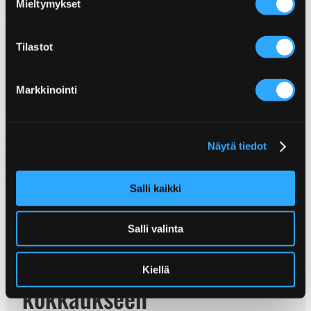
Mieltymykset
Poppaposti on Poppamiehen oma uutiskirje, joka
tuo suoraan sähköpostiisi tuoteuutuudet, mainiot
reseptit ja parhaat vinkit tuotteiden käyttöön.
Lisäksi arvomme tilaajien kesken säännöllisesti
Tilastot
mausteisia tuotepaketteja – olet mukana
automaattisesti!
Liity nyt ja hyppää makujen metsästäjien
Markkinointi
etujoukkoon!
Tilaa Poppaposti!
Näytä tiedot
Salli kaikki
Salli valinta
Reseptit rohkeaan
Kiellä
kokkaukseen