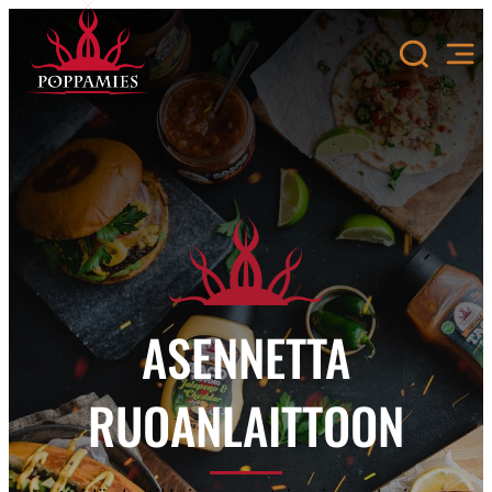
Siirry
sisältöön
ASENNETTA
RUOANLAITTOON