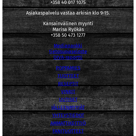
+358 40 017 1075
Asiakaspalvelu vastaa arkisin klo 9-15.
Kansainvälinen myynti
Marisa Ryökäs
+358 50 473 1277
Mediapankki
tietosuojaseloste
OIVA-raportti
POPPAMIES
TUOTTEET
RESEPTIT
VINKIT
UUTISET
JÄLLEENMYYJÄT
YHTEYSTIEDOT
AMMATTIKEITTIÖ
FANITUOTTEET