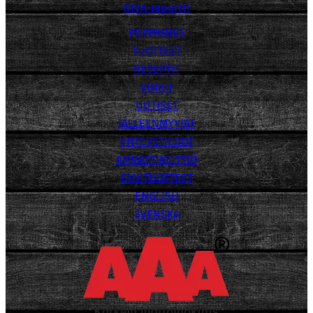
OIVA-raportti
POPPAMIES
TUOTTEET
RESEPTIT
VINKIT
UUTISET
JÄLLEENMYYJÄT
YHTEYSTIEDOT
AMMATTIKEITTIÖ
FANITUOTTEET
ENGLISH
SVENSKA