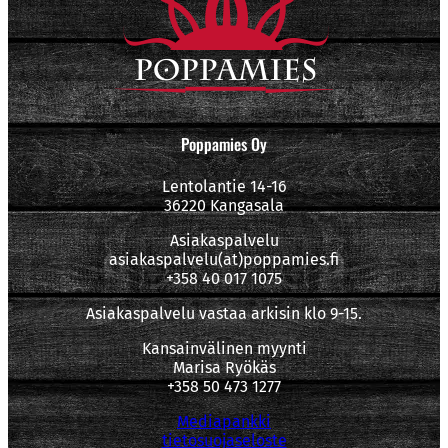
Poppamies Oy
Lentolantie 14-16
36220 Kangasala
Asiakaspalvelu
asiakaspalvelu(at)poppamies.fi
+358 40 017 1075
Asiakaspalvelu vastaa arkisin klo 9-15.
Kansainvälinen myynti
Marisa Ryökäs
+358 50 473 1277
Mediapankki
tietosuojaseloste