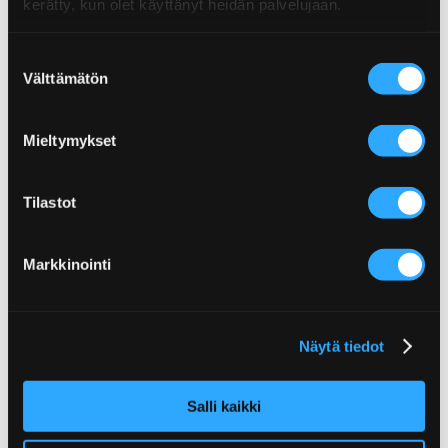
kerätty, kun olet käyttänyt heidän palvelujaan.
Suostumuksen
Välttämätön
valinta
BUFFALO HOT -SIIPIKASTIKE
BUFFALO MEDIUM -SIIPIKASTIKE
Mieltymykset
Tilastot
Markkinointi
Näytä tiedot
TEXMEX LIME & JALAPENO TACO
TOPPING – LIME & JALAPENO
TOPPING
Salli kaikki