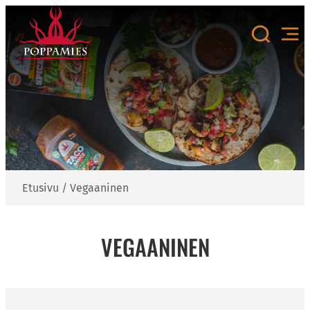
Siirry
sisältöön
Etusivu
/
Vegaaninen
VEGAANINEN