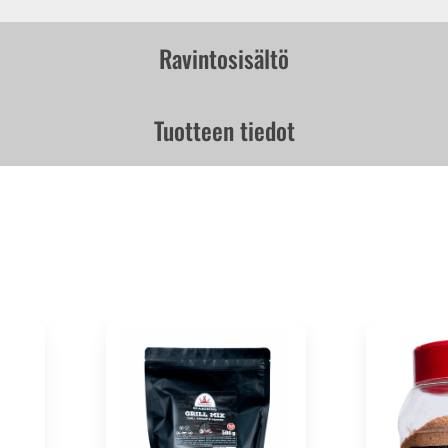
Ravintosisältö
Tuotteen tiedot
Koko: 2,2 kg
Tulisuus: Mild
EAN: 6430034014171
KUPA EAN: 6430034015758