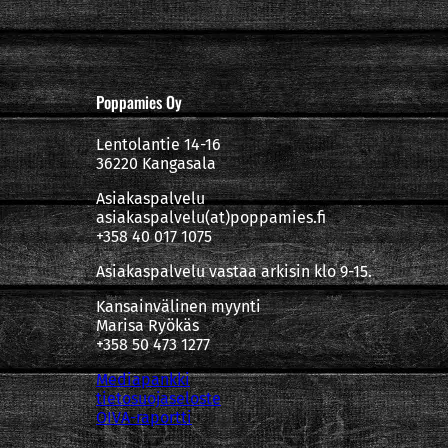
Poppamies Oy
Lentolantie 14-16
36220 Kangasala
Asiakaspalvelu
asiakaspalvelu(at)poppamies.fi
+358 40 017 1075
Asiakaspalvelu vastaa arkisin klo 9-15.
Kansainvälinen myynti
Marisa Ryökäs
+358 50 473 1277
Mediapankki
tietosuojaseloste
OIVA-raportti