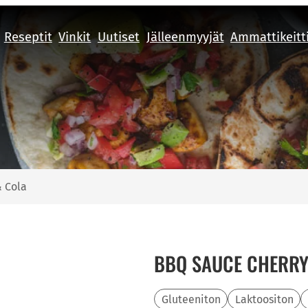
Reseptit
Vinkit
Uutiset
Jälleenmyyjät
Ammattikeitt
 Cola
BBQ SAUCE CHERRY
Gluteeniton
Laktoositon