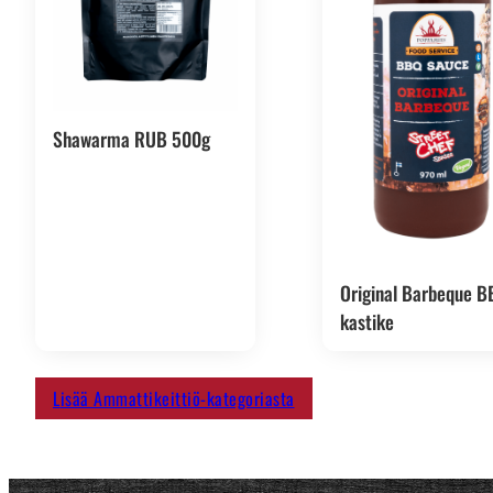
Shawarma RUB 500g
Original Barbeque B
kastike
Lisää Ammattikeittiö-kategoriasta