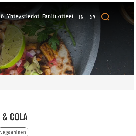
iö
Yhteystiedot
Fanituotteet
EN
SV
 & COLA
Vegaaninen