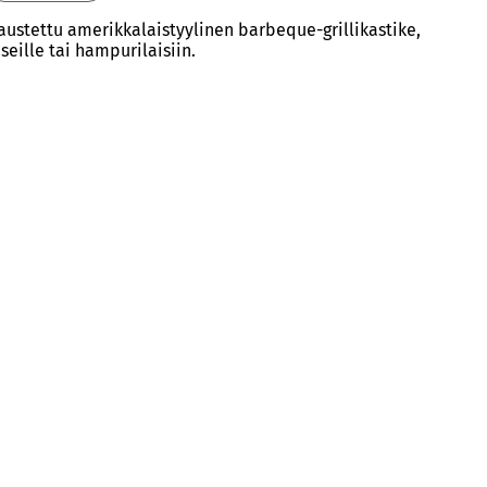
maustettu amerikkalaistyylinen barbeque-grillikastike,
seille tai hampurilaisiin.