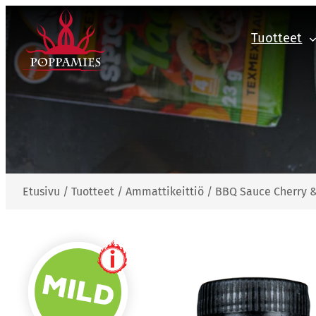
Siirry
sisältöön
Tuotteet
Etusivu
/
Tuotteet
/
Ammattikeittiö
/
BBQ Sauce Cherry &