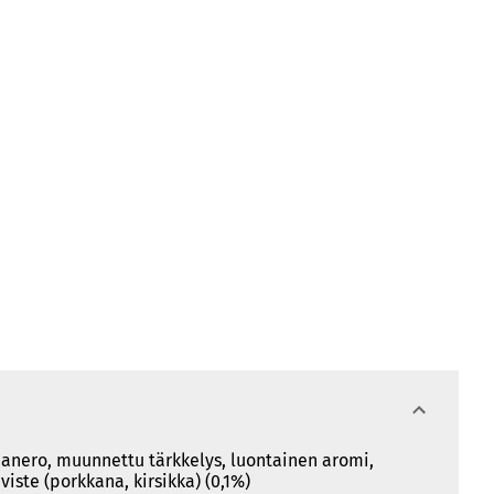
abanero, muunnettu tärkkelys, luontainen aromi,
viste (porkkana, kirsikka) (0,1%)