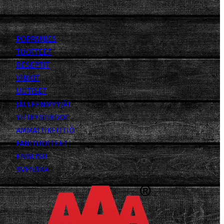
POPPAMIES
TUOTTEET
RESEPTIT
VINKIT
UUTISET
JÄLLEENMYYJÄT
YHTEYSTIEDOT
AMMATTIKEITTIÖ
FANITUOTTEET
ENGLISH
SVENSKA