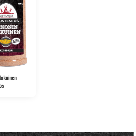
Makuinen
os