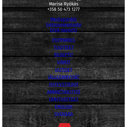
Marisa Ryökäs
+358 50 473 1277
Mediapankki
tietosuojaseloste
OIVA-raportti
POPPAMIES
TUOTTEET
RESEPTIT
VINKIT
UUTISET
JÄLLEENMYYJÄT
YHTEYSTIEDOT
AMMATTIKEITTIÖ
FANITUOTTEET
ENGLISH
SVENSKA