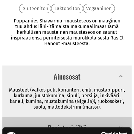
Gluteeniton
Laktoositon
Vegaaninen
Poppamies Shawarma -mausteseos on maaginen
tuulahdus lähi-itämaista makumaailmaa! Tämä
herkullisen mausteinen mausteseos on saanut
inspiraationsa perinteisestä marokkolaisesta Ras El
Hanout -mausteesta.
Ainesosat
Mausteet (valkosipuli, korianteri, chili, mustapippuri,
kurkuma, juustokumina, sipuli, persilja, inkivääri,
kaneli, kumina, mustakumina (Nigella)), ruokosokeri,
suola, maltodekstriini (maissi).
Ravintosisältö