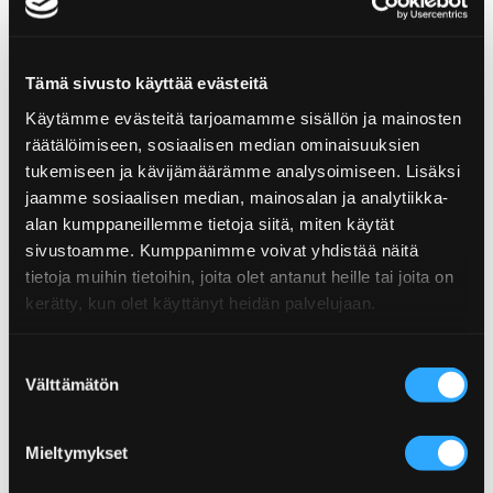
Ravintosisältö
per 100g
Tuotteen tiedot
Energiaa
1333kJ/315kcal
Tämä sivusto käyttää evästeitä
Koko: 500g
Käytämme evästeitä tarjoamamme sisällön ja mainosten
Rasvaa
5,9g
Tulisuus: Mild
räätälöimiseen, sosiaalisen median ominaisuuksien
EAN: 6430034019596
– josta tyydyttyneitä
0,8g
Lisää Ammattikeittiö-
KUPA EAN: 6430034019602
tukemiseen ja kävijämäärämme analysoimiseen. Lisäksi
jaamme sosiaalisen median, mainosalan ja analytiikka-
Hiilihydraatteja
49,4g
kategoriasta
alan kumppaneillemme tietoja siitä, miten käytät
– josta sokeria
14,6g
sivustoamme. Kumppanimme voivat yhdistää näitä
tietoja muihin tietoihin, joita olet antanut heille tai joita on
Proteiinia
9,3g
Katso lisää saman kategorian tuotteita.
kerätty, kun olet käyttänyt heidän palvelujaan.
Suolaa
9,9g
Suostumuksen
Välttämätön
valinta
Mieltymykset