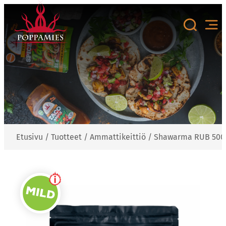
Siirry
sisältöön
Etusivu
/
Tuotteet
/
Ammattikeittiö
/
Shawarma RUB 500