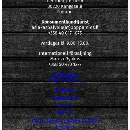
Lentolantie 14-16
36220 Kangasala
Finland
Konsumentkundtjänst
asiakaspalvelu(at)poppamies.fi
+358 40 017 1075
vardagar kl. 9.00–15.00.
Internationell försäljning
Marisa Ryökäs
+358 50 473 1277
Media Bank
Integritetspolicy
POPPAMIES
PRODUKTER
RECEPT
MATTIPS
HAR HITTAR DU VARA PRODUKTER
KONTAKT