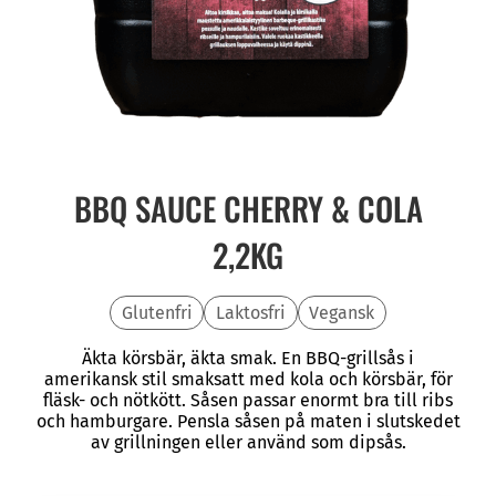
BBQ SAUCE CHERRY & COLA
2,2KG
Glutenfri
Laktosfri
Vegansk
Äkta körsbär, äkta smak. En BBQ-grillsås i
amerikansk stil smaksatt med kola och körsbär, för
fläsk- och nötkött. Såsen passar enormt bra till ribs
och hamburgare. Pensla såsen på maten i slutskedet
av grillningen eller använd som dipsås.