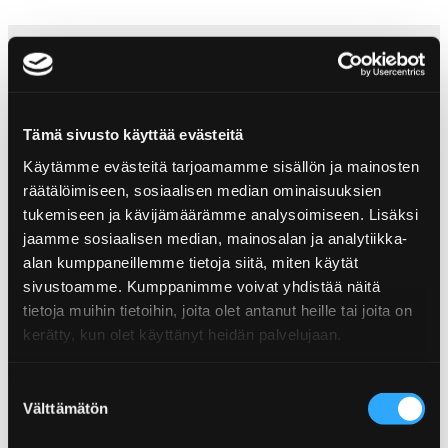
Ingredienter
Farinsocker, vatten, tomatpuré, socker, tomat,
vitvinvinäger, körsbärspuré (2%), salt, paprikapuré,
Tämä sivusto käyttää evästeitä
modifierad stärkelse, rökarom, habanero,
citronsaftkoncentrat, paprika, körsbärssaftkoncentrat
Käytämme evästeitä tarjoamamme sisällön ja mainosten
(0,2%), koncentrat (morot, körsbär) (0,1%), naturliga
räätälöimiseen, sosiaalisen median ominaisuuksien
aromer.
tukemiseen ja kävijämäärämme analysoimiseen. Lisäksi
jaamme sosiaalisen median, mainosalan ja analytiikka-
Näringsinnehåll
alan kumppaneillemme tietoja siitä, miten käytät
sivustoamme. Kumppanimme voivat yhdistää näitä
tietoja muihin tietoihin, joita olet antanut heille tai joita on
Näringsinnehåll
per 100g
Produktinformation
kerätty, kun olet käyttänyt heidän palvelujaan.
Energi
730kJ/172kcal
Storhet:2,2 kg
Suostumuksen
Fett
0,5g
Eldig:Mild
Välttämätön
valinta
EAN: 6430034014171
Varav mättade fett
0,1g
KUPA EAN: 6430034015758