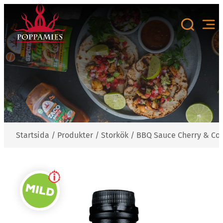
Hoppa
till
innehåll
Startsida
/
Produkter
/
Storkök
/
BBQ Sauce Cherry & Col