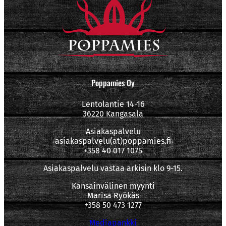
Poppamies Oy
Lentolantie 14-16
36220 Kangasala
Asiakaspalvelu
asiakaspalvelu(at)poppamies.fi
+358 40 017 1075
Asiakaspalvelu vastaa arkisin klo 9-15.
Kansainvälinen myynti
Marisa Ryökäs
+358 50 473 1277
Mediapankki