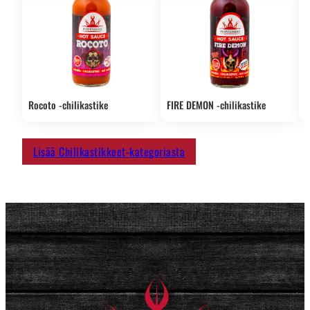
Rocoto -chilikastike
FIRE DEMON -chilikastike
S
Lisää Chilikastikkeet-kategoriasta