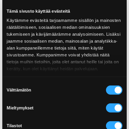
sakeuttamisaineet (maissitärkkelys ja ksantaanikumi),
sipuli, suola, sokeriruokoetikka,
Tämä sivusto käyttää evästeitä
hapettumisenestoaine (askorbiinihappo).
Käytämme evästeitä tarjoamamme sisällön ja mainosten
räätälöimiseen, sosiaalisen median ominaisuuksien
Ravintosisältö
tukemiseen ja kävijämäärämme analysoimiseen. Lisäksi
jaamme sosiaalisen median, mainosalan ja analytiikka-
Ravintosisältö
100 g
alan kumppaneillemme tietoja siitä, miten käytät
Tuotteen tiedot
sivustoamme. Kumppanimme voivat yhdistää näitä
Energiaa
433 Kj / 103 kcal
tietoja muihin tietoihin, joita olet antanut heille tai joita on
Koko: 150 ml
kerätty, kun olet käyttänyt heidän palvelujaan.
Rasvaa
0 g
Tulisuus: 1/10
EAN: 6430078921749
– josta tyydyttyneitä
0 g
Herkullisen sopivia reseptejä
Suostumuksen
Hiilihydraatteja
25 g
Välttämätön
valinta
Näissä resepteissä olemme käyttäneet tätä
– josta sokeria
23 g
tuotetta.
Mieltymykset
Proteiinia
0,5 g
Suolaa
1 g
Tilastot