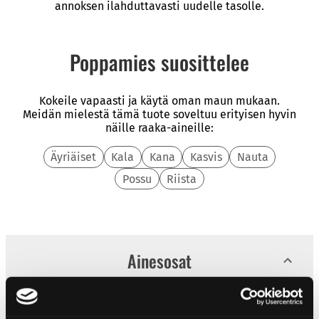
annoksen ilahduttavasti uudelle tasolle.
Poppamies suosittelee
Kokeile vapaasti ja käytä oman maun mukaan.
Meidän mielestä tämä tuote soveltuu erityisen hyvin
näille raaka-aineille:
Äyriäiset
Kala
Kana
Kasvis
Nauta
Possu
Riista
Ainesosat
Vesi, sokeri, ananas, lohikäärmehedelmä (13%),
mango, omenasiiderietikka, habanero-chili,