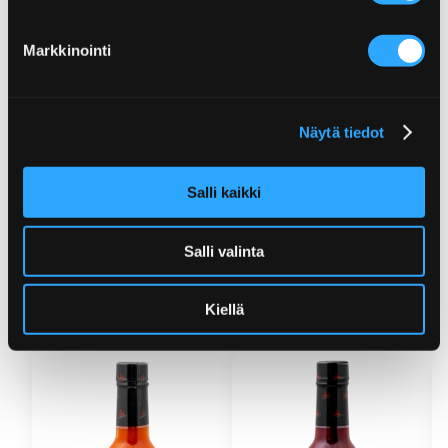
Markkinointi
Grillatut halloumivartaat Dragon
Näytä tiedot
fruit-kastikkeella
Salli kaikki
Lisää Chilikastikkeet-
Salli valinta
kategoriasta
Kiellä
Katso lisää saman kategorian tuotteita.