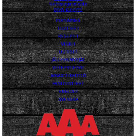
tietosuojaseloste
OIVA-raportti
POPPAMIES
TUOTTEET
RESEPTIT
VINKIT
UUTISET
JÄLLEENMYYJÄT
YHTEYSTIEDOT
AMMATTIKEITTIÖ
FANITUOTTEET
ENGLISH
SVENSKA