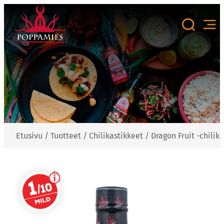
Siirry
sisältöön
Etusivu
/
Tuotteet
/
Chilikastikkeet
/
Dragon Fruit -chilik