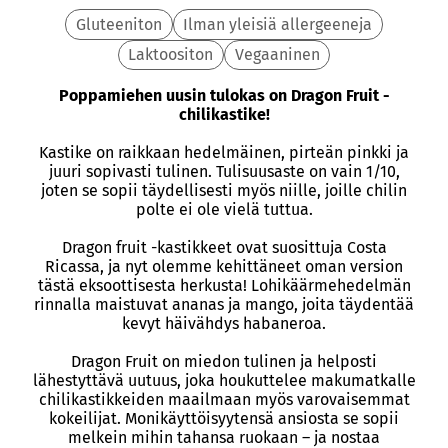
Gluteeniton
Ilman yleisiä allergeeneja
Laktoositon
Vegaaninen
Poppamiehen uusin tulokas on Dragon Fruit -
chilikastike!
Kastike on raikkaan hedelmäinen, pirteän pinkki ja
juuri sopivasti tulinen. Tulisuusaste on vain 1/10,
joten se sopii täydellisesti myös niille, joille chilin
polte ei ole vielä tuttua.
Dragon fruit -kastikkeet ovat suosittuja Costa
Ricassa, ja nyt olemme kehittäneet oman version
tästä eksoottisesta herkusta! Lohikäärmehedelmän
rinnalla maistuvat ananas ja mango, joita täydentää
kevyt häivähdys habaneroa.
Dragon Fruit on miedon tulinen ja helposti
lähestyttävä uutuus, joka houkuttelee makumatkalle
chilikastikkeiden maailmaan myös varovaisemmat
kokeilijat. Monikäyttöisyytensä ansiosta se sopii
melkein mihin tahansa ruokaan – ja nostaa