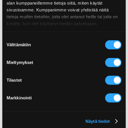
Proteiinia
0,8g
alan kumppaneillemme tietoja siitä, miten käytät
sivustoamme. Kumppanimme voivat yhdistää näitä
Suolaa
4,4g
tietoja muihin tietoihin, joita olet antanut heille tai joita on
kerätty, kun olet käyttänyt heidän palvelujaan.
Suostumuksen
Burrito de Pollo – kanaburrito
Taco Pork Carnitas –
T
Välttämätön
valinta
Nyhtöpossutacot
Mieltymykset
Lisää Herkullisen sopivia reseptejä
Tilastot
Markkinointi
Lisää Chilikastikkeet-
kategoriasta
Näytä tiedot