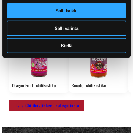
Katso lisää saman kategorian tuotteita.
Salli kaikki
Salli valinta
Kiellä
Dragon Fruit -chilikastike
Rocoto -chilikastike
F
Lisää Chilikastikkeet-kategoriasta