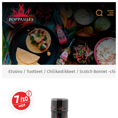
Siirry
sisältöön
Etusivu
/
Tuotteet
/
Chilikastikkeet
/
Scotch Bonnet -chil