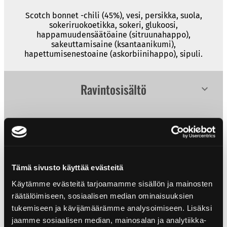
Scotch bonnet -chili (45%), vesi, persikka, suola,
sokeriruokoetikka, sokeri, glukoosi,
happamuudensäätöaine (sitruunahappo),
sakeuttamisaine (ksantaanikumi),
hapettumisenestoaine (askorbiinihappo), sipuli.
Ravintosisältö
Ravintosisältö
per 100ml
Tuotteen tiedot
Energiaa
151kJ/36kcal
Koko: 150 ml
Rasvaa
0g
Tulisuus: 7/10
Tämä sivusto käyttää evästeitä
EAN: 6430034015376
– josta tyydyttyneitä
0g
Herkullisen sopivia reseptejä
Käytämme evästeitä tarjoamamme sisällön ja mainosten
Hiilihydraatteja
6g
räätälöimiseen, sosiaalisen median ominaisuuksien
tukemiseen ja kävijämäärämme analysoimiseen. Lisäksi
Näissä resepteissä olemme käyttäneet tätä
– josta sokeria
5,8g
tuotetta.
jaamme sosiaalisen median, mainosalan ja analytiikka-