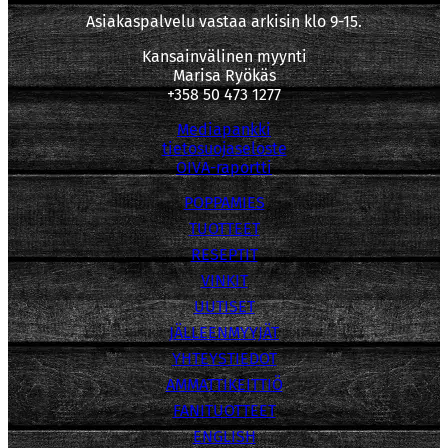
Asiakaspalvelu vastaa arkisin klo 9-15.
Kansainvälinen myynti
Marisa Ryökäs
+358 50 473 1277
Mediapankki
tietosuojaseloste
OIVA-raportti
POPPAMIES
TUOTTEET
RESEPTIT
VINKIT
UUTISET
JÄLLEENMYYJÄT
YHTEYSTIEDOT
AMMATTIKEITTIÖ
FANITUOTTEET
ENGLISH