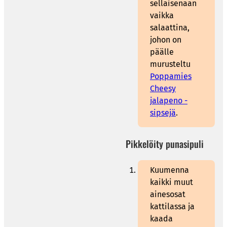
sellaisenaan
vaikka
salaattina,
johon on
päälle
murusteltu
Poppamies
Cheesy
jalapeno -
sipsejä
.
Pikkelöity punasipuli
Kuumenna
kaikki muut
ainesosat
kattilassa ja
kaada