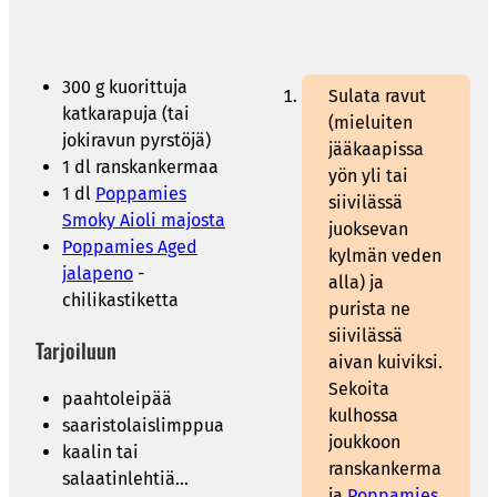
300 g kuorittuja
Sulata ravut
katkarapuja (tai
(mieluiten
jokiravun pyrstöjä)
jääkaapissa
1 dl ranskankermaa
yön yli tai
1 dl
Poppamies
siivilässä
Smoky Aioli majosta
juoksevan
Poppamies Aged
kylmän veden
jalapeno
-
alla) ja
chilikastiketta
purista ne
siivilässä
Tarjoiluun
aivan kuiviksi.
Sekoita
paahtoleipää
kulhossa
saaristolaislimppua
joukkoon
kaalin tai
ranskankerma
salaatinlehtiä…
ja
Poppamies