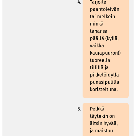
Tarjoile
paahtoleivän
tai melkein
minkä
tahansa
päällä (kyllä,
vaikka
kaurapuuron!)
tuoreella
tillillä ja
pikkelöidyllä
punasipulilla
koristeltuna.
Pelkkä
täytekin on
ältsin hyvää,
ja maistuu