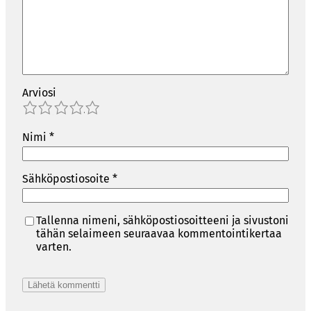
Arviosi
1
2
3
4
5
Nimi
*
Sähköpostiosoite
*
Tallenna nimeni, sähköpostiosoitteeni ja sivustoni
tähän selaimeen seuraavaa kommentointikertaa
varten.