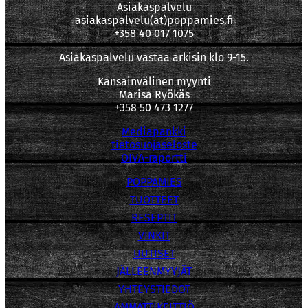
Asiakaspalvelu
asiakaspalvelu(at)poppamies.fi
+358 40 017 1075
Asiakaspalvelu vastaa arkisin klo 9-15.
Kansainvälinen myynti
Marisa Ryökäs
+358 50 473 1277
Mediapankki
tietosuojaseloste
OIVA-raportti
POPPAMIES
TUOTTEET
RESEPTIT
VINKIT
UUTISET
JÄLLEENMYYJÄT
YHTEYSTIEDOT
AMMATTIKEITTIÖ