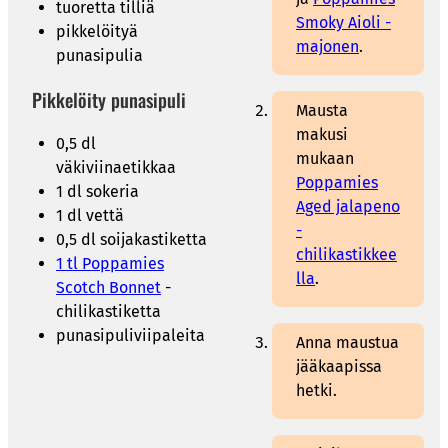
tuoretta tilliä
Smoky Aioli -
pikkelöityä
majonen
.
punasipulia
Pikkelöity punasipuli
Mausta
makusi
0,5 dl
mukaan
väkiviinaetikkaa
Poppamies
1 dl sokeria
Aged jalapeno
1 dl vettä
-
0,5 dl soijakastiketta
chilikastikkee
1 tl Poppamies
lla
.
Scotch Bonnet
-
chilikastiketta
punasipuliviipaleita
Anna maustua
jääkaapissa
hetki.