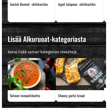
Scotch Bonnet -chilikastike
Aged Jalapeno -chilikastike
S
Lisää Alkuruoat-kategoriasta
Katso lisää saman kategorian reseptejä.
P
Tulinen tomaattikeitto
Cheesy garlic bread