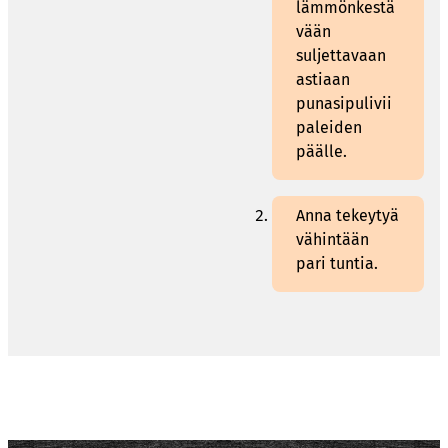
lämmönkestä
vään
suljettavaan
astiaan
punasipulivii
paleiden
päälle.
Anna tekeytyä
vähintään
pari tuntia.