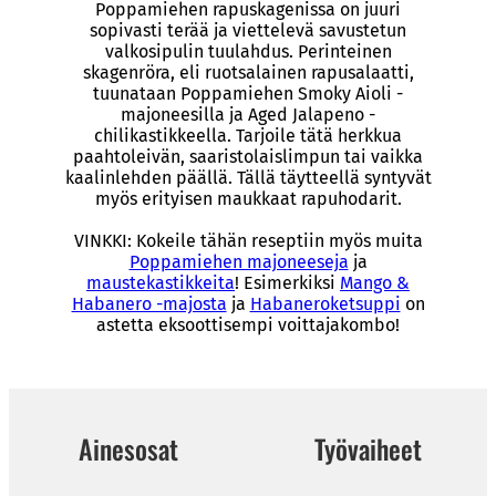
Poppamiehen rapuskagenissa on juuri
sopivasti terää ja viettelevä savustetun
valkosipulin tuulahdus. Perinteinen
skagenröra, eli ruotsalainen rapusalaatti,
tuunataan Poppamiehen Smoky Aioli -
majoneesilla ja Aged Jalapeno -
chilikastikkeella. Tarjoile tätä herkkua
paahtoleivän, saaristolaislimpun tai vaikka
kaalinlehden päällä. Tällä täytteellä syntyvät
myös erityisen maukkaat rapuhodarit.
VINKKI: Kokeile tähän reseptiin myös muita
Poppamiehen majoneeseja
ja
maustekastikkeita
! Esimerkiksi
Mango &
Habanero -majosta
ja
Habaneroketsuppi
on
astetta eksoottisempi voittajakombo!
Ainesosat
Työvaiheet