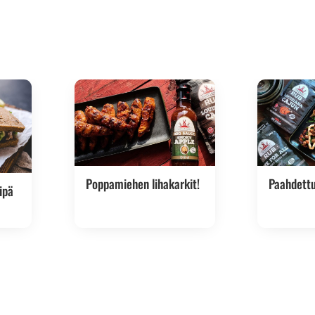
EAN: 6430078920513
Poppamiehen lihakarkit!
Paahdett
ipä