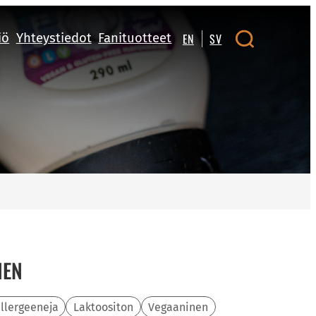
iö
Yhteystiedot
Fanituotteet
EN
SV
NEN
allergeeneja
Laktoositon
Vegaaninen