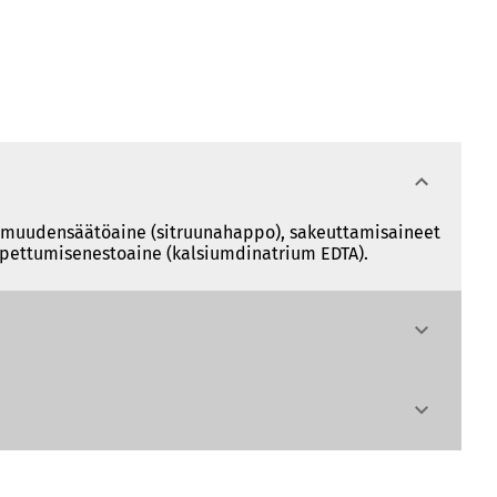
happamuudensäätöaine (sitruunahappo), sakeuttamisaineet
hapettumisenestoaine (kalsiumdinatrium EDTA).