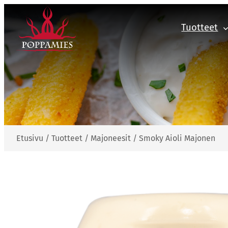
Siirry
sisältöön
Tuotteet
Etusivu
/
Tuotteet
/
Majoneesit
/
Smoky Aioli Majonen