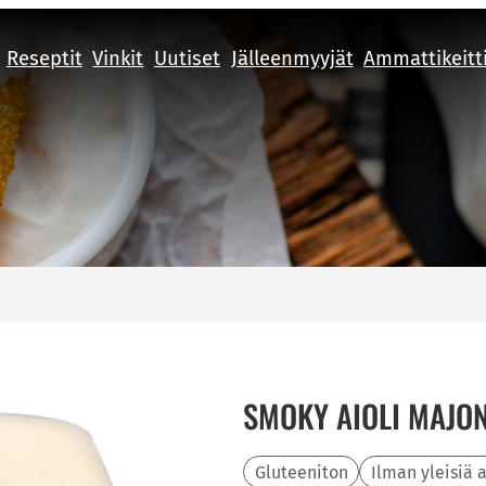
Reseptit
Vinkit
Uutiset
Jälleenmyyjät
Ammattikeitt
SMOKY AIOLI MAJO
Gluteeniton
Ilman yleisiä 