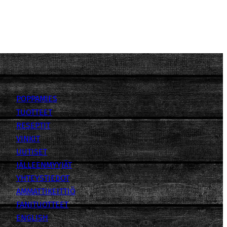
POPPAMIES
TUOTTEET
RESEPTIT
VINKIT
UUTISET
JÄLLEENMYYJÄT
YHTEYSTIEDOT
AMMATTIKEITTIÖ
FANITUOTTEET
ENGLISH