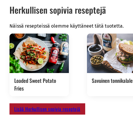
– josta tyydyttyneitä
2,8 g
Herkullisen sopivia reseptejä
Hiilihydraatteja
8,8 g
Näissä resepteissä olemme käyttäneet tätä tuotetta.
– josta sokeria
5,5 g
Proteiinia
0,5 g
Suolaa
1,2 g
Loaded Sweet Potato
Savuinen tonnikalale
Fries
Lisää Herkullisen sopivia reseptejä