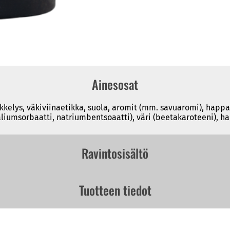
Ainesosat
 tärkkelys, väkiviinaetikka, suola, aromit (mm. savuaromi), 
aliumsorbaatti, natriumbentsoaatti), väri (beetakaroteeni), 
Ravintosisältö
Tuotteen tiedot
Koko: 290 ml
Tulisuus: Ei tulisuutta