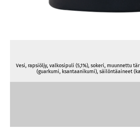
Vesi, rapsiöljy, valkosipuli (5,1%), sokeri, muunnettu
(guarkumi, ksantaanikumi), säilöntäaineet (k
Ravintosisältö
per 100 ml
Energiaa
1689 kJ/410 kcal
Rasvaa
41 g