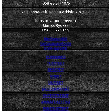
+358 40 017 1075
Asiakaspalvelu vastaa arkisin klo 9-15.
Kansainvälinen myynti
Marisa Ryökäs
+358 50 473 1277
Mediapankki
tietosuojaseloste
OIVA-raportti
POPPAMIES
TUOTTEET
RESEPTIT
VINKIT
UUTISET
JÄLLEENMYYJÄT
YHTEYSTIEDOT
AMMATTIKEITTIÖ
FANITUOTTEET