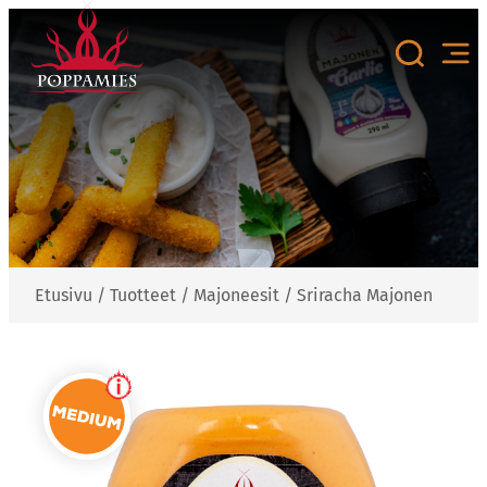
Siirry
sisältöön
Etusivu
/
Tuotteet
/
Majoneesit
/
Sriracha Majonen