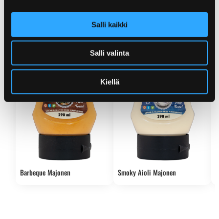
Katso lisää saman kategorian tuotteita.
Salli kaikki
Salli valinta
Kiellä
Barbeque Majonen
Smoky Aioli Majonen
M