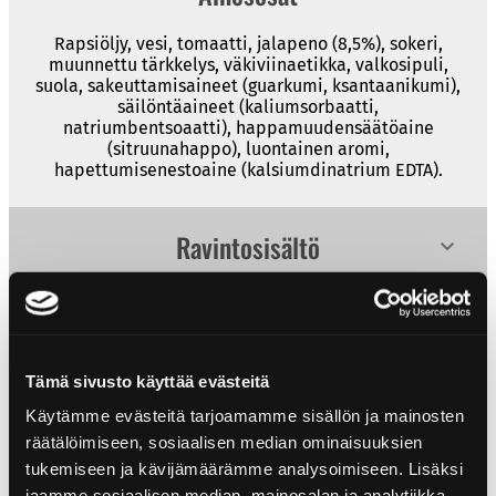
Rapsiöljy, vesi, tomaatti, jalapeno (8,5%), sokeri,
muunnettu tärkkelys, väkiviinaetikka, valkosipuli,
suola, sakeuttamisaineet (guarkumi, ksantaanikumi),
säilöntäaineet (kaliumsorbaatti,
natriumbentsoaatti), happamuudensäätöaine
(sitruunahappo), luontainen aromi,
hapettumisenestoaine (kalsiumdinatrium EDTA).
Ravintosisältö
Ravintosisältö
per 100 ml
Tuotteen tiedot
Energiaa
1709 kJ/414 kcal
Koko: 290 ml
Tämä sivusto käyttää evästeitä
Rasvaa
40 g
Tulisuus: Medium
Käytämme evästeitä tarjoamamme sisällön ja mainosten
EAN: 6430078920575
– josta tyydyttyneitä
2,7 g
Herkullisen sopivia reseptejä
räätälöimiseen, sosiaalisen median ominaisuuksien
tukemiseen ja kävijämäärämme analysoimiseen. Lisäksi
Hiilihydraatteja
12 g
jaamme sosiaalisen median, mainosalan ja analytiikka-