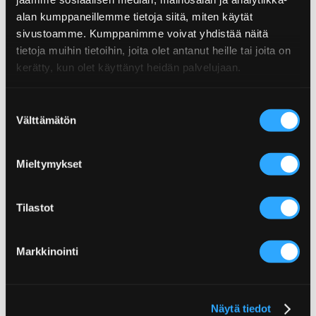
Näissä resepteissä olemme käyttäneet tätä
– josta sokeria
8,4 g
alan kumppaneillemme tietoja siitä, miten käytät
tuotetta.
sivustoamme. Kumppanimme voivat yhdistää näitä
Proteiinia
0,5 g
tietoja muihin tietoihin, joita olet antanut heille tai joita on
Suolaa
1,8 g
kerätty, kun olet käyttänyt heidän palvelujaan.
Suostumuksen
Välttämätön
valinta
C
Korealainen riisikulho
Pulled pork grill burger
jauhelihasta
Mieltymykset
Tilastot
Lisää Herkullisen sopivia reseptejä
Markkinointi
Lisää Majoneesit-kategoriasta
Näytä tiedot