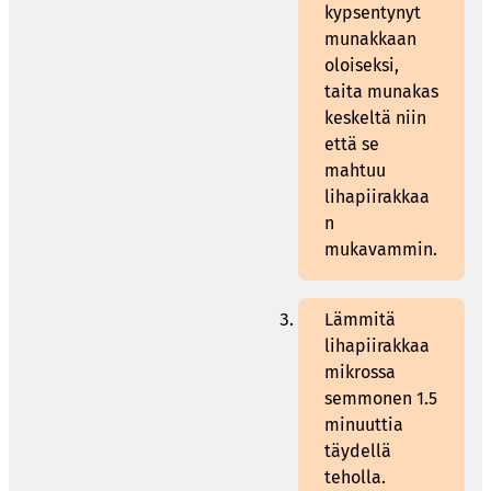
kypsentynyt
munakkaan
oloiseksi,
taita munakas
keskeltä niin
että se
mahtuu
lihapiirakkaa
n
mukavammin.
Lämmitä
lihapiirakkaa
mikrossa
semmonen 1.5
minuuttia
täydellä
teholla.