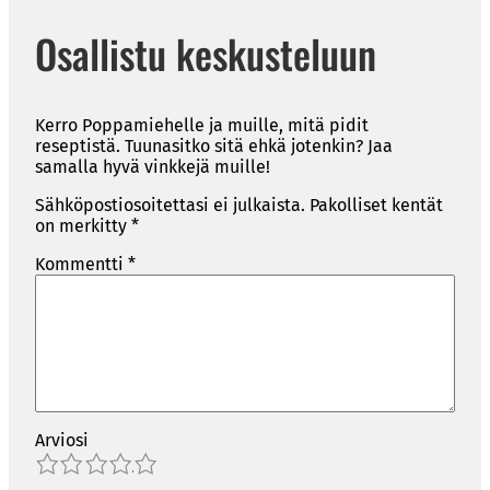
Osallistu keskusteluun
Kerro Poppamiehelle ja muille, mitä pidit
reseptistä. Tuunasitko sitä ehkä jotenkin? Jaa
samalla hyvä vinkkejä muille!
Sähköpostiosoitettasi ei julkaista.
Pakolliset kentät
on merkitty
*
Kommentti
*
Arviosi
1
2
3
4
5