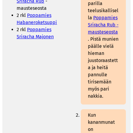
Sriracha Rub
-
parilla
mausteseosta
teelusikallisel
2 rkl
Poppamies
la
Poppamies
Habaneroketsuppi
Sriracha Rub -
2 rkl
Poppamies
mausteseosta
Sriracha Majonen
. Pistä munien
päälle vielä
hieman
juustoraastett
a ja heitä
pannulle
tirisemään
myös pari
nakkia.
Kun
kananmunat
on