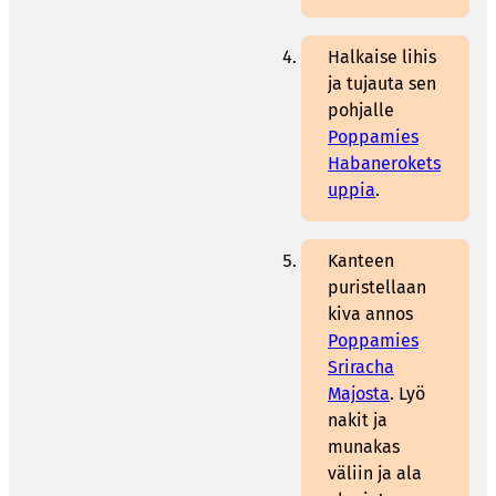
Halkaise lihis
ja tujauta sen
pohjalle
Poppamies
Habanerokets
uppia
.
Kanteen
puristellaan
kiva annos
Poppamies
Sriracha
Majosta
. Lyö
nakit ja
munakas
väliin ja ala