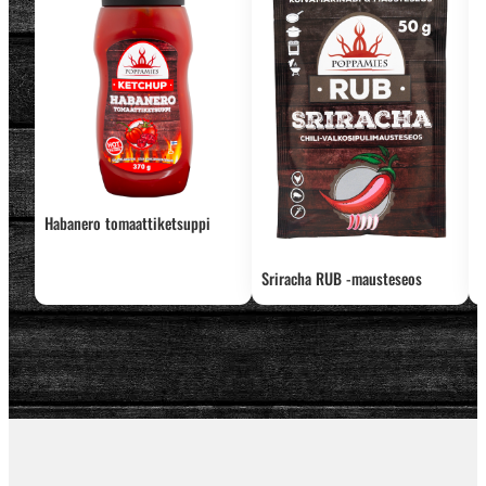
Habanero tomaattiketsuppi
Sriracha RUB -mausteseos
S