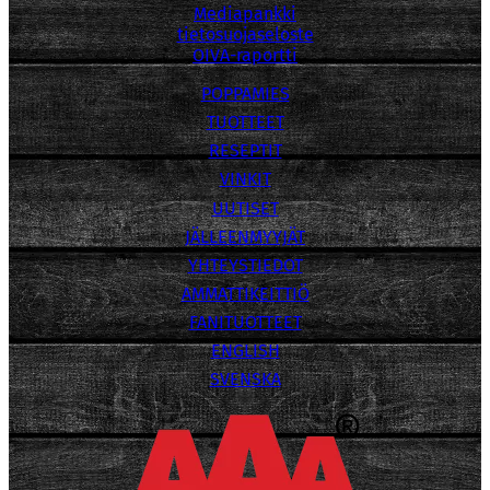
Mediapankki
tietosuojaseloste
OIVA-raportti
POPPAMIES
TUOTTEET
RESEPTIT
VINKIT
UUTISET
JÄLLEENMYYJÄT
YHTEYSTIEDOT
AMMATTIKEITTIÖ
FANITUOTTEET
ENGLISH
SVENSKA