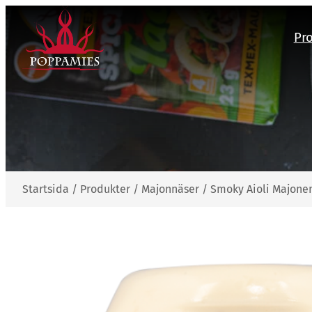
Hoppa
till
Pr
innehåll
Startsida
/
Produkter
/
Majonnäser
/
Smoky Aioli Majone