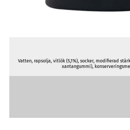
Vatten, rapsolja, vitlök (5,1%), socker, modifierad st
xantangummi), konserveringsmede
Näringsinnehåll
per 100 ml
Energi
1689 kJ/410 kcal
Fett
41 g