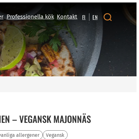
er
Professionella kök
Kontakt
FI
EN
NEN – VEGANSK MAJONNÄS
vanliga allergener
Vegansk