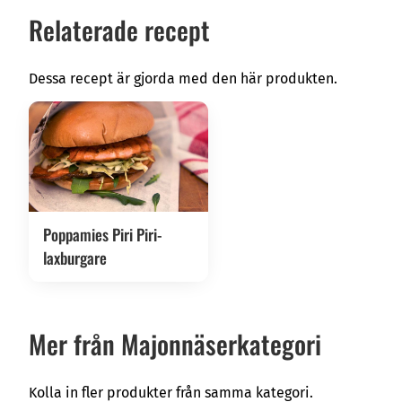
Varav mättade fett
2,8 g
Relaterade recept
Kolhydrat
8,8 g
Dessa recept är gjorda med den här produkten.
Socker
5,5 g
Protein
0,5 g
Salt
1,2 g
Poppamies Piri Piri-
laxburgare
Mer från Majonnäserkategori
Kolla in fler produkter från samma kategori.