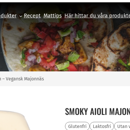
odukter
Recept
Mattips
Här hittar du våra produkt
n – Vegansk Majonnäs
SMOKY AIOLI MAJO
Glutenfri
Laktosfri
Utan 