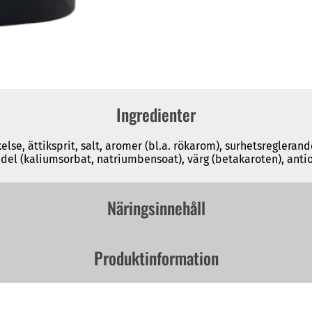
Ingredienter
ärkelse, ättiksprit, salt, aromer (bl.a. rökarom), surhetsregler
l (kaliumsorbat, natriumbensoat), värg (betakaroten), anti
Näringsinnehåll
Produktinformation
Storhet:290 ml
Eldig:Inte starkt