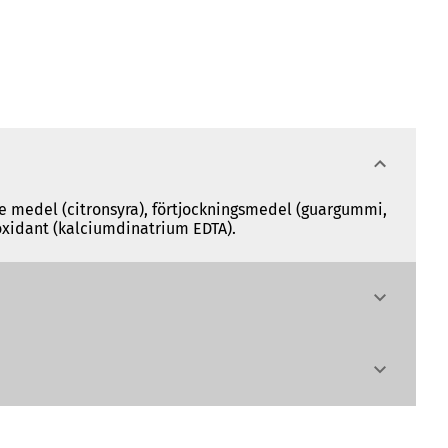
ande medel (citronsyra), förtjockningsmedel (guargummi,
oxidant (kalciumdinatrium EDTA).