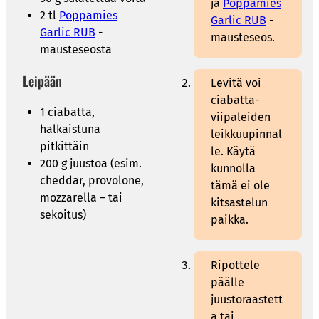
ja
Poppamies
2 tl
Poppamies
Garlic RUB
-
Garlic RUB
-
mausteseos.
mausteseosta
Leipään
Levitä voi
ciabatta-
1 ciabatta,
viipaleiden
halkaistuna
leikkuupinnal
pitkittäin
le. Käytä
200 g juustoa (esim.
kunnolla
cheddar, provolone,
tämä ei ole
mozzarella – tai
kitsastelun
sekoitus)
paikka.
Ripottele
päälle
juustoraastett
a tai