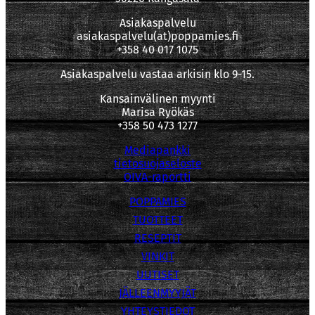
Asiakaspalvelu
asiakaspalvelu(at)poppamies.fi
+358 40 017 1075
Asiakaspalvelu vastaa arkisin klo 9-15.
Kansainvälinen myynti
Marisa Ryökäs
+358 50 473 1277
Mediapankki
tietosuojaseloste
OIVA-raportti
POPPAMIES
TUOTTEET
RESEPTIT
VINKIT
UUTISET
JÄLLEENMYYJÄT
YHTEYSTIEDOT