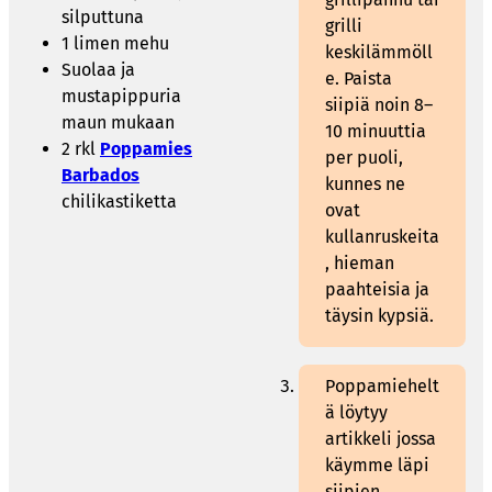
silputtuna
grilli
1 limen mehu
keskilämmöll
Suolaa ja
e. Paista
mustapippuria
siipiä noin 8–
maun mukaan
10 minuuttia
2 rkl
Poppamies
per puoli,
Barbados
kunnes ne
chilikastiketta
ovat
kullanruskeita
, hieman
paahteisia ja
täysin kypsiä.
Poppamiehelt
ä löytyy
artikkeli jossa
käymme läpi
siipien