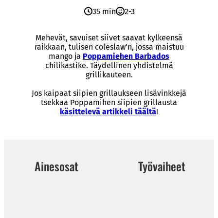
35 min
2-3
Mehevät, savuiset siivet saavat kylkeensä
raikkaan, tulisen coleslaw’n, jossa maistuu
mango ja
Poppamiehen Barbados
chilikastike. Täydellinen yhdistelmä
grillikauteen.
Jos kaipaat siipien grillaukseen lisävinkkejä
tsekkaa Poppamihen siipien grillausta
käsittelevä artikkeli täältä
!
Ainesosat
Työvaiheet