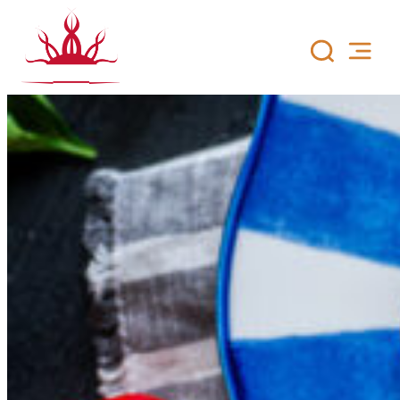
Siirry
sisältöön