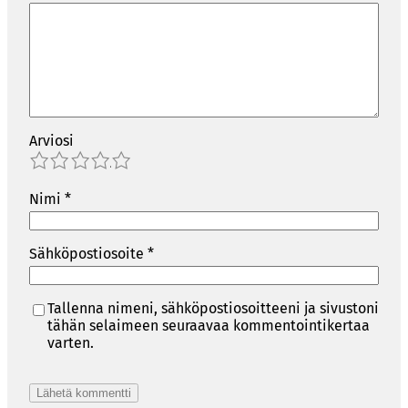
Arviosi
1
2
3
4
5
Nimi
*
Sähköpostiosoite
*
Tallenna nimeni, sähköpostiosoitteeni ja sivustoni
tähän selaimeen seuraavaa kommentointikertaa
varten.