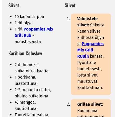
Siivet
Siivet
10 kanan siipeä
Valmistele
1 rkl öljyä
siivet:
Sekoita
1 rkl
Poppamies Mix
kanan siivet
Grill Rub
-
kulhossa öljyn
mausteseosta
ja
Poppamies
Mix Grill
Karibian Coleslaw
RUBin
kanssa.
Pyörittele
2 dl hienoksi
huolellisesti,
suikaloitua kaalia
jotta siivet
1 porkkana,
maustuvat
raastettuna
kauttaaltaan.
1–2 punaista chiliä,
ohuina suikaleina
½ mangoa,
Grillaa siivet:
kuutioituna
Kuumennä
Tuoretta persiljaa,
grillipannu tai