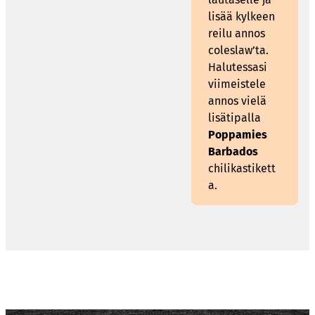
lisää kylkeen
reilu annos
coleslaw’ta.
Halutessasi
viimeistele
annos vielä
lisätipalla
Poppamies
Barbados
chilikastikett
a.