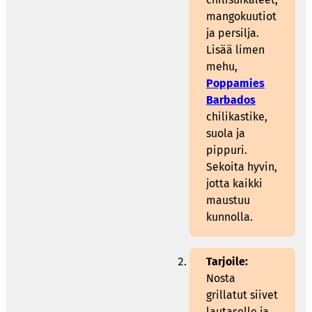
mangokuutiot
ja persilja.
Lisää limen
mehu,
Poppamies
Barbados
chilikastike,
suola ja
pippuri.
Sekoita hyvin,
jotta kaikki
maustuu
kunnolla.
Tarjoile:
Nosta
grillatut siivet
lautaselle ja