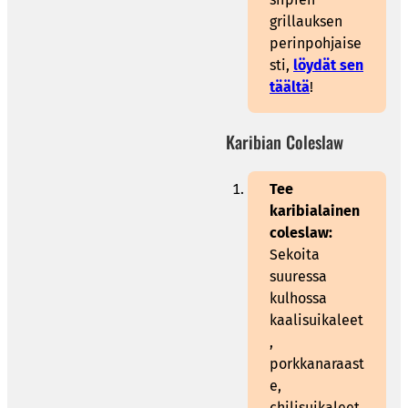
grillauksen
perinpohjaise
sti,
löydät sen
täältä
!
Karibian Coleslaw
Tee
karibialainen
coleslaw:
Sekoita
suuressa
kulhossa
kaalisuikaleet
,
porkkanaraast
e,
chilisuikaleet,