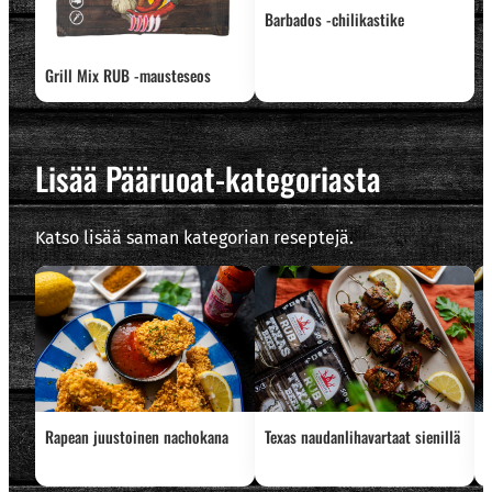
Barbados -chilikastike
Grill Mix RUB -mausteseos
Lisää Pääruoat-kategoriasta
Katso lisää saman kategorian reseptejä.
Rapean juustoinen nachokana
Texas naudanlihavartaat sienillä
G
D