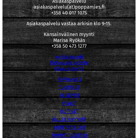
Asiakaspalvelu
asiakaspalvelu(at)poppamies.fi
+358 40 017 1075
Asiakaspalvelu vastaa arkisin klo 9-15.
Kansainvälinen myynti
Marisa Ryökäs
+358 50 473 1277
Mediapankki
tietosuojaseloste
OIVA-raportti
POPPAMIES
TUOTTEET
RESEPTIT
VINKIT
UUTISET
JÄLLEENMYYJÄT
YHTEYSTIEDOT
AMMATTIKEITTIÖ