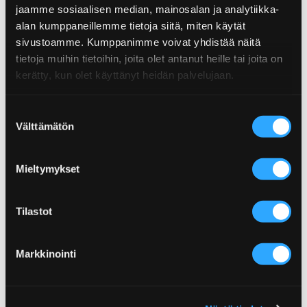
jaamme sosiaalisen median, mainosalan ja analytiikka-
LOUISIANA CAJUN RUB -
ONE FOR ALL ILMAN LISÄTTYÄ
alan kumppaneillemme tietoja siitä, miten käytät
MAUSTESEOS
SUOLAA RUB -MAUSTESEOS
sivustoamme. Kumppanimme voivat yhdistää näitä
tietoja muihin tietoihin, joita olet antanut heille tai joita on
kerätty, kun olet käyttänyt heidän palvelujaan.
Suostumuksen
Välttämätön
valinta
Mieltymykset
Tilastot
Markkinointi
MANGO HABANERO MAJONEN
GARLIC RUB -MAUSTESEOS