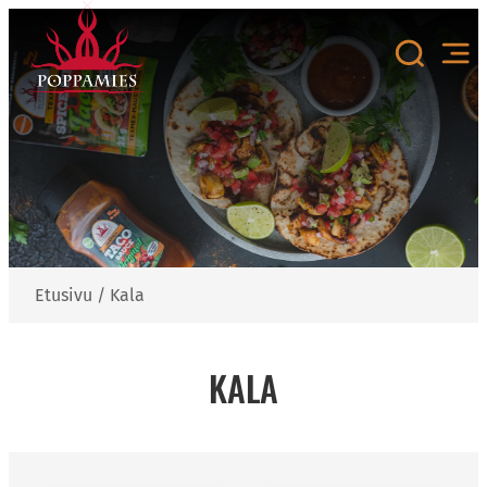
Siirry
sisältöön
Etusivu
/
Kala
KALA