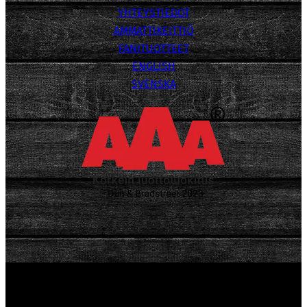
YHTEYSTIEDOT
AMMATTIKEITTIÖ
FANITUOTTEET
ENGLISH
SVENSKA