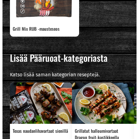
Grill Mix RUB -mausteseos
Lisää Pääruoat-kategoriasta
Katso lisää saman kategorian reseptejä.
Texas naudanlihavartaat sienillä
Grillatut halloumivartaat
L
Dragon fruit-kastikkeella