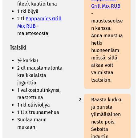
filee), kuutioituna
Grill Mix RUB
1 rkl öljyä
-
2 tl
Poppamies Grill
mausteseokse
Mix RUB
-
n kanssa.
mausteseosta
Anna maustua
hetki
Tsatsiki
huoneenläm
mössä, sillä
½ kurkku
aikaa voit
2 dl maustamatonta
valmistaa
kreikkalaista
tsatsikin.
jogurttia
1 valkosipulinkynsi,
raastettuna
Raasta kurkku
1 rkl oliiviöljyä
ja purista
1 tl sitruunamehua
ylimääräinen
Suolaa maun
neste pois.
mukaan
Sekoita
jogurtin