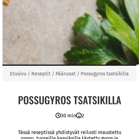
Etusivu
/
Reseptit
/
Pääruoat
/
Possugyros tsatsikilla
POSSUGYROS TSATSIKILLA
30 min
2
Tässä reseptissä yhdistyvät reilusti maustettu
possu, tuoreilla kasviksilla täytetty gyros ja