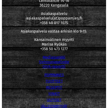
Lentolantie 14-16
36220 Kangasala
Asiakaspalvelu
asiakaspalvelu(at)poppamies.fi
+358 40 017 1075
Asiakaspalvelu vastaa arkisin klo 9-15.
Kansainvälinen myynti
Marisa Ryökäs
+358 50 473 1277
Mediapankki
tietosuojaseloste
OIVA-raportti
POPPAMIES
TUOTTEET
RESEPTIT
VINKIT
UUTISET
JÄLLEENMYYJÄT