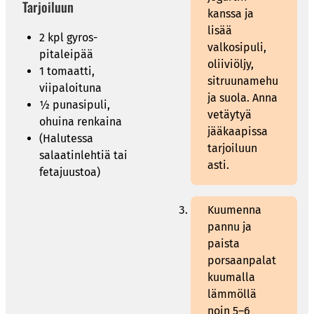
Tarjoiluun
kanssa ja
lisää
2 kpl gyros-
valkosipuli,
pitaleipää
oliiviöljy,
1 tomaatti,
sitruunamehu
viipaloituna
ja suola. Anna
½ punasipuli,
vetäytyä
ohuina renkaina
jääkaapissa
(Halutessa
tarjoiluun
salaatinlehtiä tai
asti.
fetajuustoa)
Kuumenna
pannu ja
paista
porsaanpalat
kuumalla
lämmöllä
noin 5–6