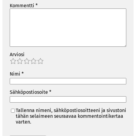
Kommentti
*
Arviosi
1
2
3
4
5
Nimi
*
Sähköpostiosoite
*
Tallenna nimeni, sähköpostiosoitteeni ja sivustoni
tähän selaimeen seuraavaa kommentointikertaa
varten.