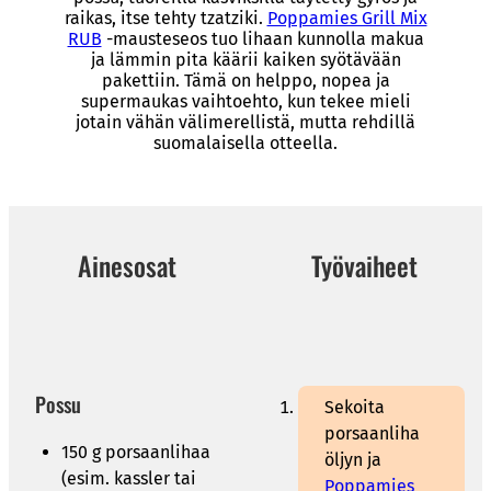
raikas, itse tehty tzatziki.
Poppamies Grill Mix
RUB
-mausteseos tuo lihaan kunnolla makua
ja lämmin pita käärii kaiken syötävään
pakettiin. Tämä on helppo, nopea ja
supermaukas vaihtoehto, kun tekee mieli
jotain vähän välimerellistä, mutta rehdillä
suomalaisella otteella.
Ainesosat
Työvaiheet
Possu
Sekoita
porsaanliha
150 g porsaanlihaa
öljyn ja
(esim. kassler tai
Poppamies