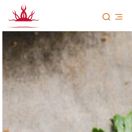
Siirry
sisältöön