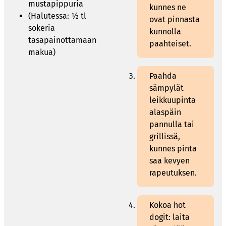
mustapippuria
kunnes ne
(Halutessa: ½ tl
ovat pinnasta
sokeria
kunnolla
tasapainottamaan
paahteiset.
makua)
Paahda
sämpylät
leikkuupinta
alaspäin
pannulla tai
grillissä,
kunnes pinta
saa kevyen
rapeutuksen.
Kokoa hot
dogit: laita