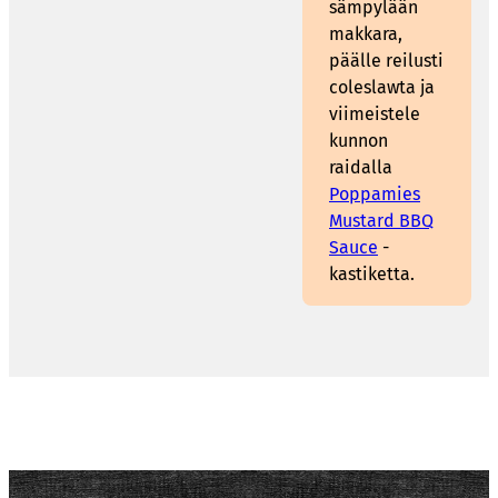
sämpylään
makkara,
päälle reilusti
coleslawta ja
viimeistele
kunnon
raidalla
Poppamies
Mustard BBQ
Sauce
-
kastiketta.