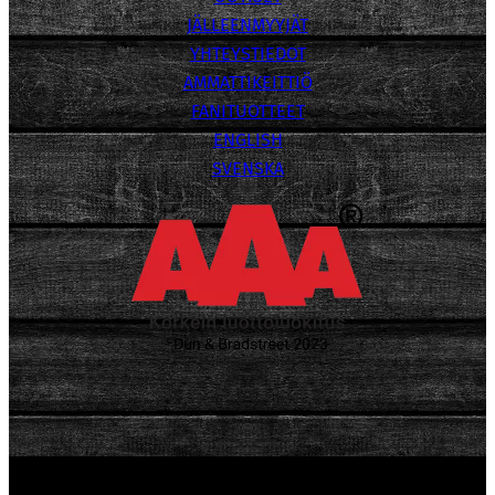
JÄLLEENMYYJÄT
YHTEYSTIEDOT
AMMATTIKEITTIÖ
FANITUOTTEET
ENGLISH
SVENSKA