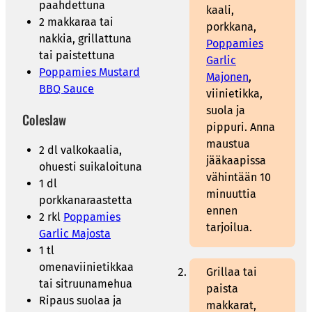
paahdettuna
kaali,
2 makkaraa tai
porkkana,
nakkia, grillattuna
Poppamies
tai paistettuna
Garlic
Poppamies Mustard
Majonen
,
BBQ Sauce
viinietikka,
suola ja
Coleslaw
pippuri. Anna
maustua
2 dl valkokaalia,
jääkaapissa
ohuesti suikaloituna
vähintään 10
1 dl
minuuttia
porkkanaraastetta
ennen
2 rkl
Poppamies
tarjoilua.
Garlic Majosta
1 tl
omenaviinietikkaa
Grillaa tai
tai sitruunamehua
paista
Ripaus suolaa ja
makkarat,