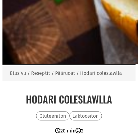
Etusivu
/
Reseptit
/
Pääruoat
/
Hodari coleslawlla
HODARI COLESLAWLLA
Gluteeniton
Laktoositon
20 min
2