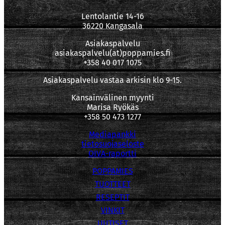
Lentolantie 14-16
36220 Kangasala
Asiakaspalvelu
asiakaspalvelu(at)poppamies.fi
+358 40 017 1075
Asiakaspalvelu vastaa arkisin klo 9-15.
Kansainvälinen myynti
Marisa Ryökäs
+358 50 473 1277
Mediapankki
tietosuojaseloste
OIVA-raportti
POPPAMIES
TUOTTEET
RESEPTIT
VINKIT
UUTISET