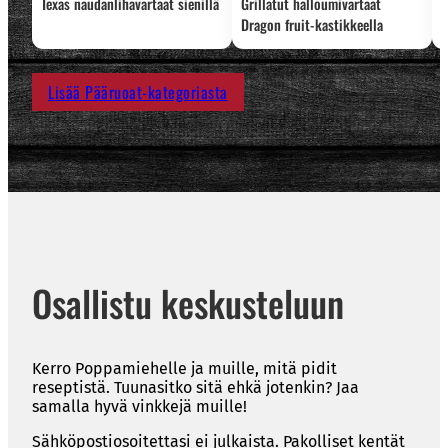
Texas naudanlihavartaat sienillä
Grillatut halloumivartaat
L
Dragon fruit-kastikkeella
Lisää Pääruoat-kategoriasta
Osallistu keskusteluun
Kerro Poppamiehelle ja muille, mitä pidit
reseptistä. Tuunasitko sitä ehkä jotenkin? Jaa
samalla hyvä vinkkejä muille!
Sähköpostiosoitettasi ei julkaista.
Pakolliset kentät