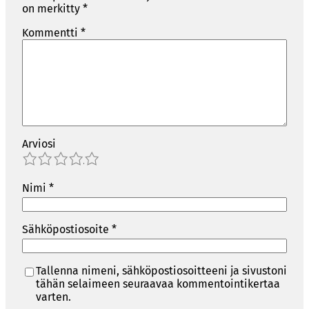
on merkitty
*
Kommentti
*
Arviosi
1
2
3
4
5
Nimi
*
Sähköpostiosoite
*
Tallenna nimeni, sähköpostiosoitteeni ja sivustoni
tähän selaimeen seuraavaa kommentointikertaa
varten.