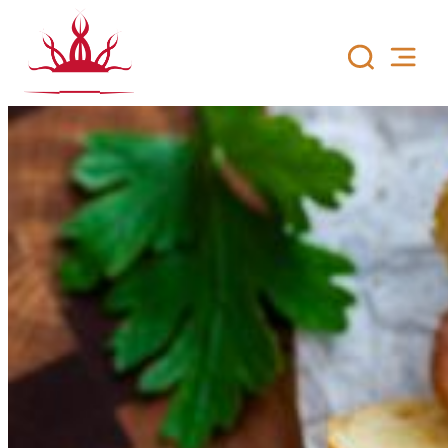
Siirry
sisältöön