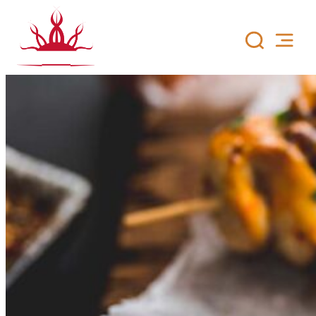
Siirry
sisältöön