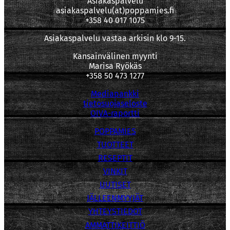
Asiakaspalvelu
asiakaspalvelu(at)poppamies.fi
+358 40 017 1075
Asiakaspalvelu vastaa arkisin klo 9-15.
Kansainvälinen myynti
Marisa Ryökäs
+358 50 473 1277
Mediapankki
tietosuojaseloste
OIVA-raportti
POPPAMIES
TUOTTEET
RESEPTIT
VINKIT
UUTISET
JÄLLEENMYYJÄT
YHTEYSTIEDOT
AMMATTIKEITTIÖ