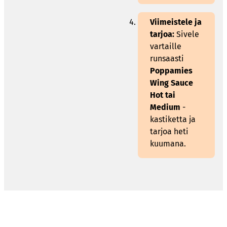
Viimeistele ja
tarjoa:
Sivele
vartaille
runsaasti
Poppamies
Wing Sauce
Hot tai
Medium
-
kastiketta ja
tarjoa heti
kuumana.