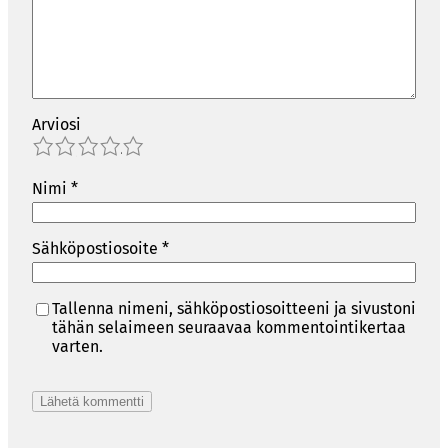
Arviosi
1
2
3
4
5
Nimi
*
Sähköpostiosoite
*
Tallenna nimeni, sähköpostiosoitteeni ja sivustoni
tähän selaimeen seuraavaa kommentointikertaa
varten.