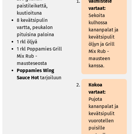
Valmistele
paistileikettä,
vartaat:
kuutioituna
Sekoita
8 kevätsipulin
kulhossa
vartta, peukalon
kananpalat ja
pituisina paloina
kevätsipulit
1 rkl öljyä
öljyn ja Grill
1 rkl Poppamies Grill
Mix Rub -
Mix Rub -
mausteen
mausteseosta
kanssa.
Poppamies Wing
Sauce Hot
tarjoiluun
Kokoa
vartaat:
Pujota
kananpalat ja
kevätsipulit
vuorotellen
puisille