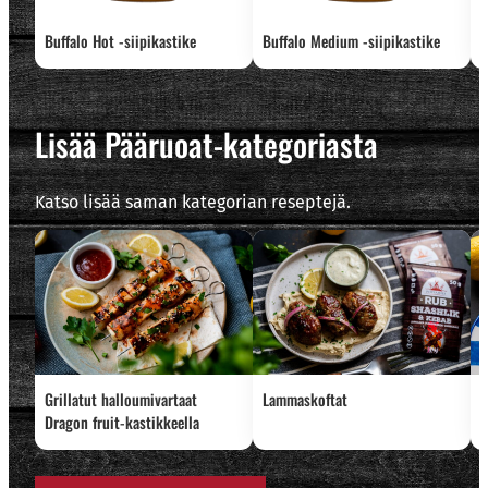
Buffalo Hot -siipikastike
Buffalo Medium -siipikastike
W
Lisää Pääruoat-kategoriasta
Katso lisää saman kategorian reseptejä.
Grillatut halloumivartaat
Lammaskoftat
R
Dragon fruit-kastikkeella