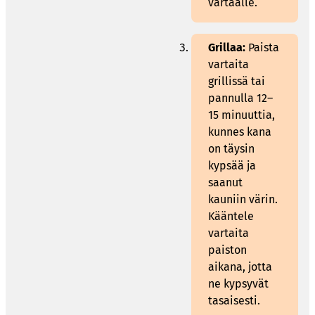
vartaalle.
Grillaa:
Paista
vartaita
grillissä tai
pannulla 12–
15 minuuttia,
kunnes kana
on täysin
kypsää ja
saanut
kauniin värin.
Kääntele
vartaita
paiston
aikana, jotta
ne kypsyvät
tasaisesti.