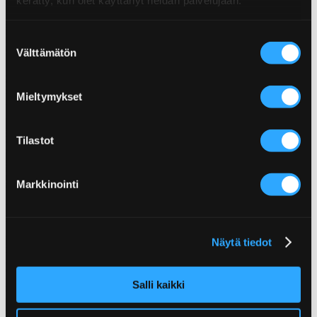
Suostumuksen
Välttämätön
valinta
Mieltymykset
Poppamies Oy
Tilastot
Lentolantie 14-16
36220 Kangasala
Markkinointi
Finland
Konsumentkundtjänst
asiakaspalvelu(at)poppamies.fi
+358 40 017 1075
Näytä tiedot
vardagar kl. 9.00–15.00.
Salli kaikki
Internationell försäljning
Marisa Ryökäs