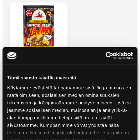
TEXMEX TACOS HOT
KRYDDBLANDNING
Tämä sivusto käyttää evästeitä
Käytämme evästeitä tarjoamamme sisällön ja mainosten
räätälöimiseen, sosiaalisen median ominaisuuksien
tukemiseen ja kävijämäärämme analysoimiseen. Lisäksi
jaamme sosiaalisen median, mainosalan ja analytiikka-
alan kumppaneillemme tietoja siitä, miten käytät
sivustoamme. Kumppanimme voivat yhdistää näitä
tietoja muihin tietoihin, joita olet antanut heille tai joita on
kerätty, kun olet käyttänyt heidän palvelujaan.