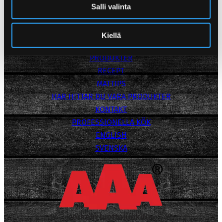
+358 50 473 1277
Salli valinta
Media Bank
Integritetspolicy
Kiellä
POPPAMIES
PRODUKTER
RECEPT
MATTIPS
HAR HITTAR DU VARA PRODUKTER
KONTAKT
PROFESSIONELLA KÖK
ENGLISH
SVENSKA