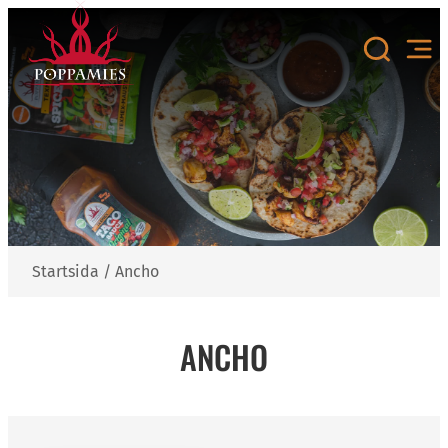
Hoppa
till
innehåll
Startsida
/
Ancho
ANCHO