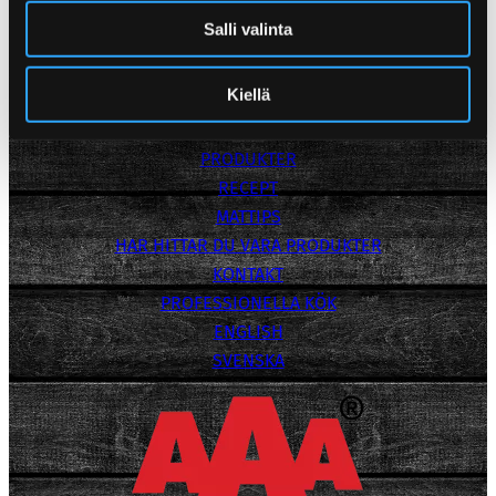
Marisa Ryökäs
Salli valinta
+358 50 473 1277
Media Bank
Integritetspolicy
Kiellä
POPPAMIES
PRODUKTER
RECEPT
MATTIPS
HAR HITTAR DU VARA PRODUKTER
KONTAKT
PROFESSIONELLA KÖK
ENGLISH
SVENSKA