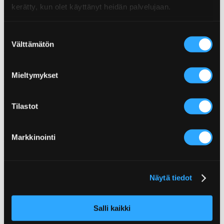
kerätty, kun olet käyttänyt heidän palvelujaan.
Suostumuksen
Välttämätön
valinta
Mieltymykset
Poppamies Oy
Tilastot
Lentolantie 14-16
Markkinointi
36220 Kangasala
Finland
Konsumentkundtjänst
asiakaspalvelu(at)poppamies.fi
Näytä tiedot
+358 40 017 1075
vardagar kl. 9.00–15.00.
Salli kaikki
Internationell försäljning