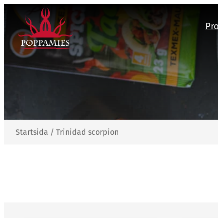
Hoppa
till
Pr
innehåll
Startsida
/
Trinidad scorpion