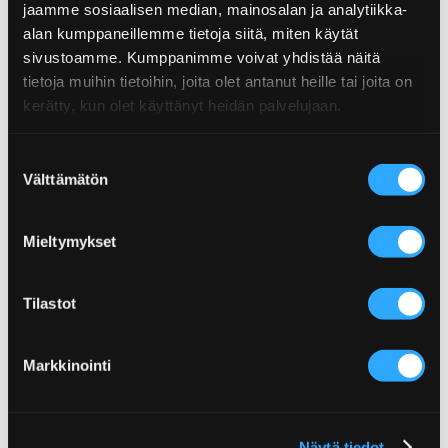
jaamme sosiaalisen median, mainosalan ja analytiikka-
POPPAMIES PIRI PIRI-
CHILI & CHEESE PORTOBELLO
alan kumppaneillemme tietoja siitä, miten käytät
LAXBURGARE
BURGER
sivustoamme. Kumppanimme voivat yhdistää näitä
tietoja muihin tietoihin, joita olet antanut heille tai joita on
kerätty, kun olet käyttänyt heidän palvelujaan.
Suostumuksen
Välttämätön
valinta
VEGGIE ROAST
PULLED PORK-TACOS
Mieltymykset
Tilastot
Markkinointi
BÄSTA WINGSEN HEMMA!
Näytä tiedot