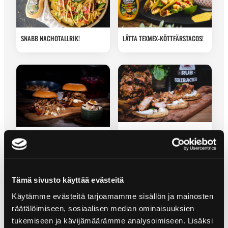
SNABB NACHOTALLRIK!
LÄTTA TEXMEX-KÖTTFÄRSTACOS!
KYCKLINGGYROS MED TZATZIKI
TEXAS BBQ PULLED PORK
BURGER
Tämä sivusto käyttää evästeitä
Käytämme evästeitä tarjoamamme sisällön ja mainosten
räätälöimiseen, sosiaalisen median ominaisuuksien
tukemiseen ja kävijämäärämme analysoimiseen. Lisäksi