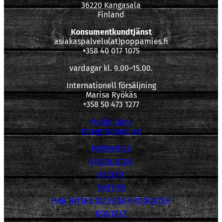
36220 Kangasala
Finland
Konsumentkundtjänst
asiakaspalvelu(at)poppamies.fi
+358 40 017 1075
vardagar kl. 9.00–15.00.
Internationell försäljning
Marisa Ryökäs
+358 50 473 1277
Media Bank
Integritetspolicy
POPPAMIES
PRODUKTER
RECEPT
MATTIPS
HAR HITTAR DU VARA PRODUKTER
KONTAKT