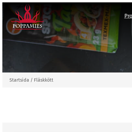
Hoppa
till
Pr
innehåll
Startsida
/
Fläskkött