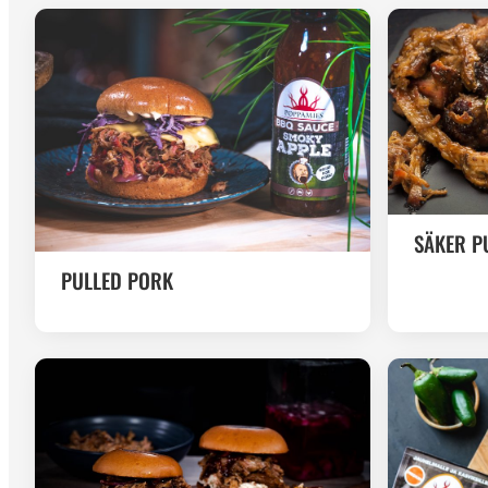
SÄKER P
PULLED PORK