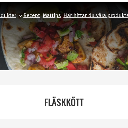
odukter
Recept
Mattips
Här hittar du våra produkt
FLÄSKKÖTT