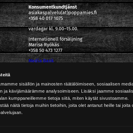
Konsumentkundtjänst
asiakaspalvelu(at)poppamies.fi
+358 40 017 1075
vardagar kl. 9.00–15.00.
Internationell försäljning
Marisa Ryökäs
+358 50 473 1277
Media Bank
Integritetspolicy
teitä
mamme sisällön ja mainosten räätälöimiseen, sosiaalisen medi
n ja kävijämäärämme analysoimiseen. Lisäksi jaamme sosiaali
alan kumppaneillemme tietoja siitä, miten käytät sivustoamme.
näitä tietoja muihin tietoihin, joita olet antanut heille tai joita 
palvelujaan.
Copyright @ Poppamies