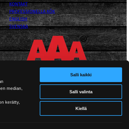
KONTAKT
PROFESSIONELLA KÖK
ENGLISH
SVENSKA
Salli kaikki
an
sen median,
Salli valinta
on kerätty,
Kiellä