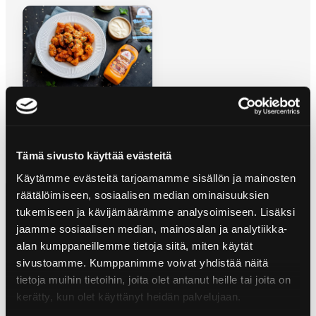
STARK POPCORNKYCKLING
Tämä sivusto käyttää evästeitä
Käytämme evästeitä tarjoamamme sisällön ja mainosten
räätälöimiseen, sosiaalisen median ominaisuuksien
tukemiseen ja kävijämäärämme analysoimiseen. Lisäksi
jaamme sosiaalisen median, mainosalan ja analytiikka-
alan kumppaneillemme tietoja siitä, miten käytät
sivustoamme. Kumppanimme voivat yhdistää näitä
tietoja muihin tietoihin, joita olet antanut heille tai joita on
kerätty, kun olet käyttänyt heidän palvelujaan.