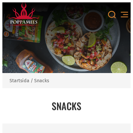
Hoppa
till
innehåll
Startsida
/
Snacks
SNACKS