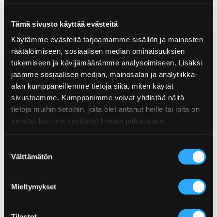
VASSLEpulver (innehåller MJÖLK), dextros, syror
(citronsyra, äppelsyra), maltodextrin. Produkten kan
Tämä sivusto käyttää evästeitä
innehålla små mängder spår av MANDEL och
CASHEWNÖTTER.
Käytämme evästeitä tarjoamamme sisällön ja mainosten
räätälöimiseen, sosiaalisen median ominaisuuksien
tukemiseen ja kävijämäärämme analysoimiseen. Lisäksi
Näringsinnehåll
jaamme sosiaalisen median, mainosalan ja analytiikka-
alan kumppaneillemme tietoja siitä, miten käytät
Näringsinnehåll
per 100g
sivustoamme. Kumppanimme voivat yhdistää näitä
Produktinformation
tietoja muihin tietoihin, joita olet antanut heille tai joita on
Energi
2562kJ/619kcal
kerätty, kun olet käyttänyt heidän palvelujaan.
Storhet:150g
Fett
53g
Eldig:Mild
EAN: 6430078920766
Suostumuksen
Varav mättade fett
11,3g
Mer från Snackskategori
Välttämätön
valinta
Kolhydrat
6,6
Kolla in fler produkter från samma kategori.
Socker
4,5g
Mieltymykset
Protein
25g
Tilastot