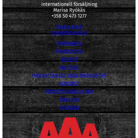
Internationell försäljning
Marisa Ryökäs
+358 50 473 1277
Media Bank
Integritetspolicy
POPPAMIES
PRODUKTER
RECEPT
MATTIPS
HAR HITTAR DU VARA PRODUKTER
KONTAKT
PROFESSIONELLA KÖK
ENGLISH
SVENSKA