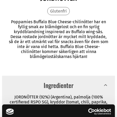
Glutenfri
Poppamies Buffalo Blue Cheese-chilinötter har en
fyllig smak av blåmögelost och en fin syrlig
kryddblandning inspirerad av Buffalo wing-sås.
Dessa rostade jordnötter är mycket milt kryddade,
så de är ett utmärkt val för snacks även för dem som
inte är vana vid hetta. Buffalo Blue Cheese-
chilinötter kommer säkerligen att vinna
blåmögelostälskarnas hjärtan!
Ingredienter
JORDNÖTTER (92%) (Argentina), palmolja (100%
certifierad RSPO SG), kryddor (tomat, chili, paprika,
vitlök, oregano, spiskummin), arom (blåmögelost,
ättika, grädde), salt, konserveringsmedel, (E262ii),
jästextrakt, OSTpulver (innehåller MJÖLK),