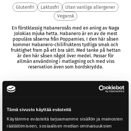
Glutenfri
Laktosfri
Utan vanliga allergener
Vegansk
En förstklassig Habanerosås med en aning av Naga
Jolokias mjuka hetta. Habanero är en av de mest
populära såserna från Poppamies. I den här såsen
kommer Habanero-chilifruktens tydliga smak och
fruktighet fram på ett bra sätt. Med tanke på hettan
är den här såsen något över medel. Passar för
allmän användning i matlagning och med viss
reservation även som bordskrydda.
Ingredienter
Tämä sivusto käyttää evästeitä
Vatten, habanero (35%), naga jolokia, salt, sockerrörs
vinäger, lök, surhetsreglerande medel (ättiksyra),
Käytämme evästeitä tarjoamamme sisällön ja mainosten
förtjockningsmedel (xantangummi), vitlök.
räätälöimiseen, sosiaalisen median ominaisuuksien