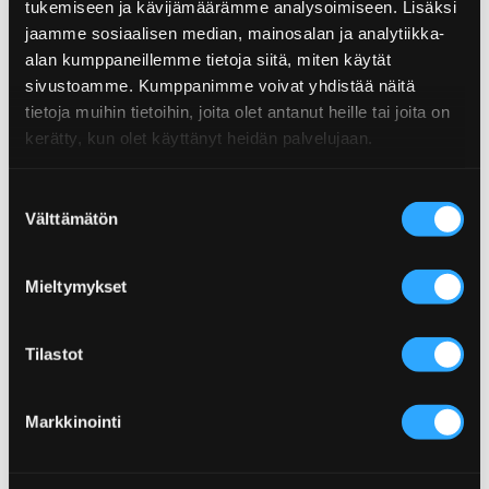
tukemiseen ja kävijämäärämme analysoimiseen. Lisäksi
jaamme sosiaalisen median, mainosalan ja analytiikka-
Näringsinnehåll
alan kumppaneillemme tietoja siitä, miten käytät
sivustoamme. Kumppanimme voivat yhdistää näitä
Näringsinnehåll
per 100ml
tietoja muihin tietoihin, joita olet antanut heille tai joita on
Produktinformation
kerätty, kun olet käyttänyt heidän palvelujaan.
Energi
65kJ/15kcal
Storhet:150 ml
Fett
0g
Eldig:Medium
Suostumuksen
EAN: 6430034010579
Välttämätön
valinta
Varav mättade fett
0g
Relaterade recept
Kolhydrat
4g
Mieltymykset
Dessa recept är gjorda med den här produkten.
Socker
2g
Protein
1g
Tilastot
Salt
4,6g
Markkinointi