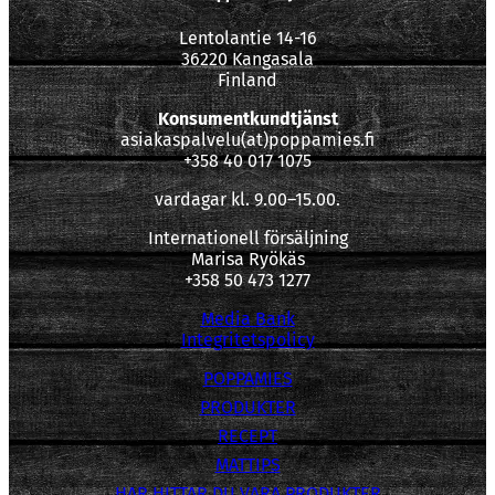
Lentolantie 14-16
36220 Kangasala
Finland
Konsumentkundtjänst
asiakaspalvelu(at)poppamies.fi
+358 40 017 1075
vardagar kl. 9.00–15.00.
Internationell försäljning
Marisa Ryökäs
+358 50 473 1277
Media Bank
Integritetspolicy
POPPAMIES
PRODUKTER
RECEPT
MATTIPS
HAR HITTAR DU VARA PRODUKTER