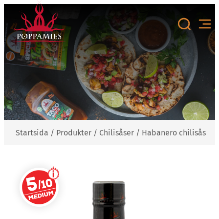
Hoppa
till
innehåll
Startsida
/
Produkter
/
Chilisåser
/
Habanero chilisås