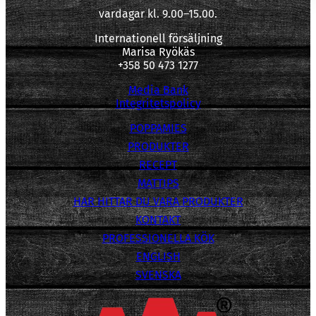
vardagar kl. 9.00–15.00.
Internationell försäljning
Marisa Ryökäs
+358 50 473 1277
Media Bank
Integritetspolicy
POPPAMIES
PRODUKTER
RECEPT
MATTIPS
HAR HITTAR DU VARA PRODUKTER
KONTAKT
PROFESSIONELLA KÖK
ENGLISH
SVENSKA