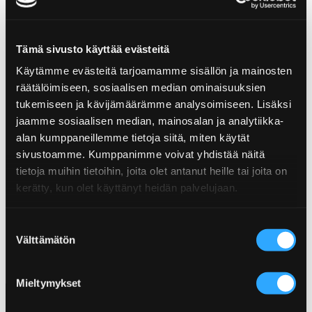
Tämä sivusto käyttää evästeitä
GRILLAD HEL MAMINHA
Käytämme evästeitä tarjoamamme sisällön ja mainosten
SLOPPY JOE
räätälöimiseen, sosiaalisen median ominaisuuksien
tukemiseen ja kävijämäärämme analysoimiseen. Lisäksi
jaamme sosiaalisen median, mainosalan ja analytiikka-
alan kumppaneillemme tietoja siitä, miten käytät
sivustoamme. Kumppanimme voivat yhdistää näitä
tietoja muihin tietoihin, joita olet antanut heille tai joita on
kerätty, kun olet käyttänyt heidän palvelujaan.
HUEVOS RANCHEROS
Suostumuksen
Välttämätön
valinta
Mieltymykset