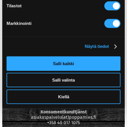
Tilastot
Markkinointi
Näytä tiedot
Salli kaikki
Poppamies Oy
Salli valinta
Lentolantie 14-16
36220 Kangasala
Kiellä
Finland
Konsumentkundtjänst
asiakaspalvelu(at)poppamies.fi
+358 40 017 1075