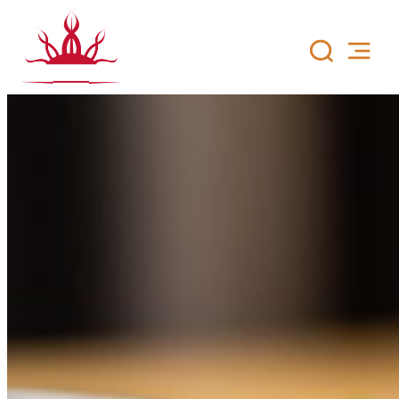
Hoppa
till
innehåll