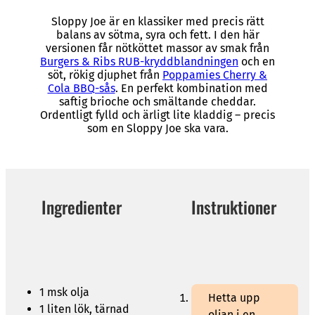
Sloppy Joe är en klassiker med precis rätt
balans av sötma, syra och fett. I den här
versionen får nötköttet massor av smak från
Burgers & Ribs RUB-kryddblandningen
och en
söt, rökig djuphet från
Poppamies Cherry &
Cola BBQ-sås
. En perfekt kombination med
saftig brioche och smältande cheddar.
Ordentligt fylld och ärligt lite kladdig – precis
som en Sloppy Joe ska vara.
Ingredienter
Instruktioner
1 msk olja
Hetta upp
1 liten lök, tärnad
oljan i en