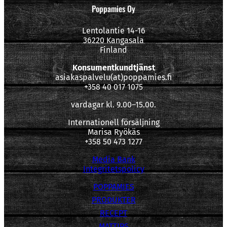
Poppamies Oy
Lentolantie 14-16
36220 Kangasala
Finland
Konsumentkundtjänst
asiakaspalvelu(at)poppamies.fi
+358 40 017 1075
vardagar kl. 9.00–15.00.
Internationell försäljning
Marisa Ryökäs
+358 50 473 1277
Media Bank
Integritetspolicy
POPPAMIES
PRODUKTER
RECEPT
MATTIPS