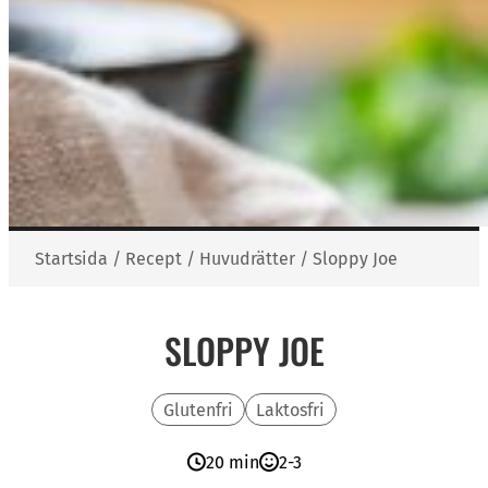
Startsida
/
Recept
/
Huvudrätter
/
Sloppy Joe
SLOPPY JOE
Glutenfri
Laktosfri
20 min
2-3