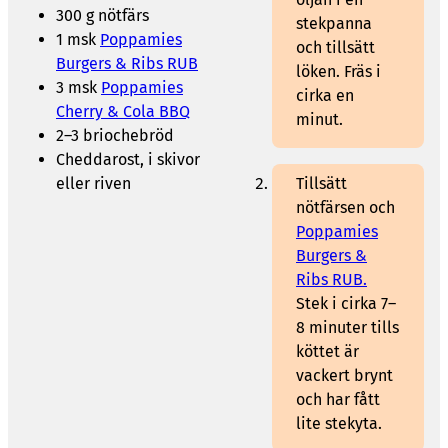
300 g nötfärs
stekpanna
1 msk
Poppamies
och tillsätt
Burgers & Ribs RUB
löken. Fräs i
3 msk
Poppamies
cirka en
Cherry & Cola BBQ
minut.
2–3 briochebröd
Cheddarost, i skivor
eller riven
Tillsätt
nötfärsen och
Poppamies
Burgers &
Ribs RUB.
Stek i cirka 7–
8 minuter tills
köttet är
vackert brynt
och har fått
lite stekyta.