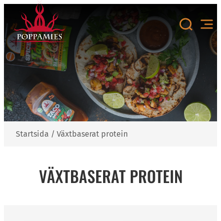
Hoppa
till
innehåll
Startsida
/
Växtbaserat protein
VÄXTBASERAT PROTEIN