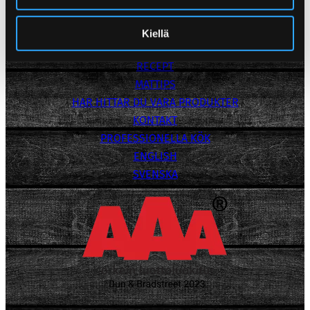
Integritetspolicy
POPPAMIES
Kiellä
PRODUKTER
RECEPT
MATTIPS
HAR HITTAR DU VARA PRODUKTER
KONTAKT
PROFESSIONELLA KÖK
ENGLISH
SVENSKA