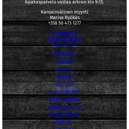
Asiakaspalvelu vastaa arkisin klo 9-15.
Kansainvälinen myynti
Marisa Ryökäs
+358 50 473 1277
Mediapankki
tietosuojaseloste
OIVA-raportti
POPPAMIES
TUOTTEET
RESEPTIT
VINKIT
UUTISET
JÄLLEENMYYJÄT
YHTEYSTIEDOT
AMMATTIKEITTIÖ
FANITUOTTEET
ENGLISH