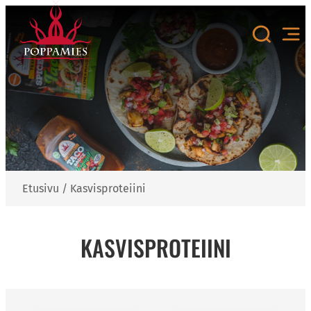
Siirry
sisältöön
Etusivu
/
Kasvisproteiini
KASVISPROTEIINI