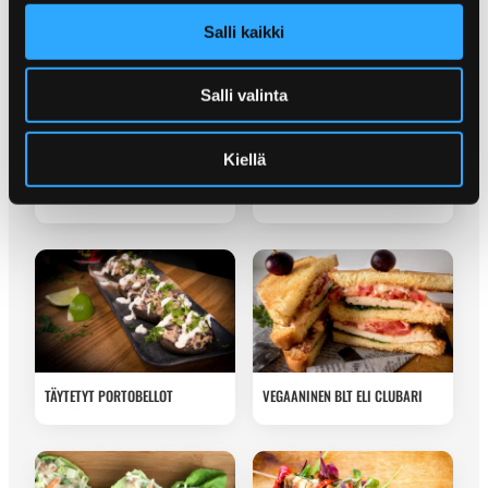
Salli kaikki
Salli valinta
POPPAMIEHEN PAPUPIHVIT
POPPAMIEHEN GRILLISIENET
Kiellä
VALKOSIPULI-
KERMAVIILIKASTIKKEELLA
TÄYTETYT PORTOBELLOT
VEGAANINEN BLT ELI CLUBARI