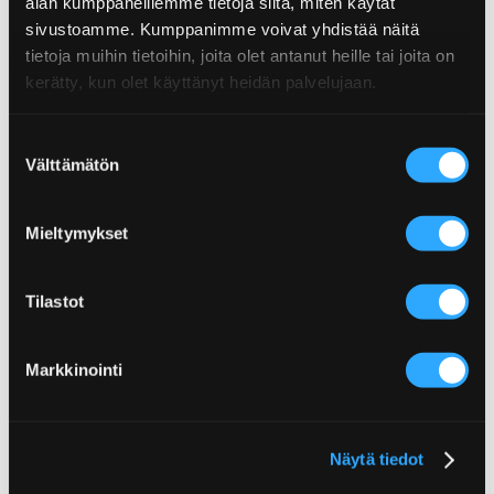
alan kumppaneillemme tietoja siitä, miten käytät
sivustoamme. Kumppanimme voivat yhdistää näitä
tietoja muihin tietoihin, joita olet antanut heille tai joita on
kerätty, kun olet käyttänyt heidän palvelujaan.
Suostumuksen
Välttämätön
valinta
KASVIS-CHORIZOVARTAAT
SEITAN-SIENIHAMPURILAISET
GRILLISSÄ
Mieltymykset
Tilastot
Markkinointi
MEXICAN VEGGIE BOWL -
POPPAMIEHEN GRILLATUT
KASVISTORTILLA
VALKOSIPULI-FETASIENET
Näytä tiedot