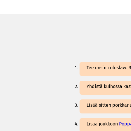
Tee ensin coleslaw. R
Yhdistä kulhossa kas
Lisää sitten porkkana
Lisää joukkoon
Poppa