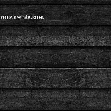
 reseptin valmistukseen.