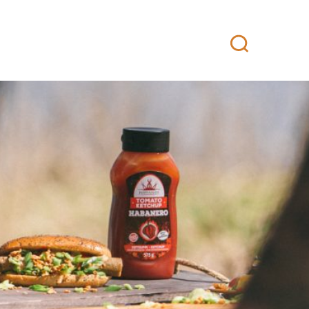
attikeittiö
Yhteystiedot
Fanituotteet