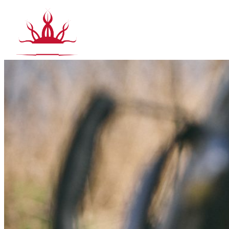
Siirry
sisältöön
T