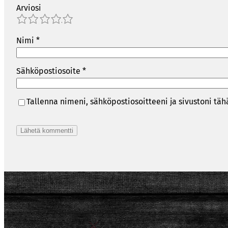
Arviosi
1
2
3
4
5
Nimi
*
Sähköpostiosoite
*
Tallenna nimeni, sähköpostiosoitteeni ja sivustoni t