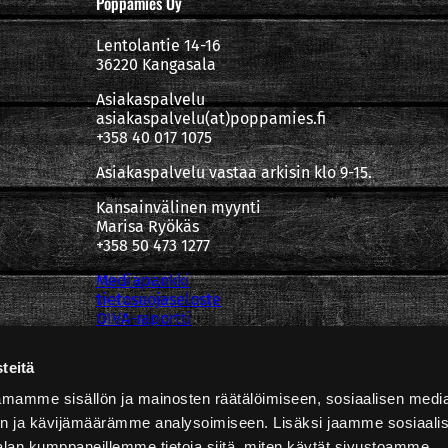
Poppamies Oy
Lentolantie 14-16
36220 Kangasala
Asiakaspalvelu
asiakaspalvelu(at)poppamies.fi
+358 40 017 1075
Asiakaspalvelu vastaa arkisin klo 9-15.
Kansainvälinen myynti
Marisa Ryökäs
+358 50 473 1277
Mediapankki
tietosuojaseloste
OIVA-raportti
teitä
mamme sisällön ja mainosten räätälöimiseen, sosiaalisen medi
n ja kävijämäärämme analysoimiseen. Lisäksi jaamme sosiaali
alan kumppaneillemme tietoja siitä, miten käytät sivustoamme.