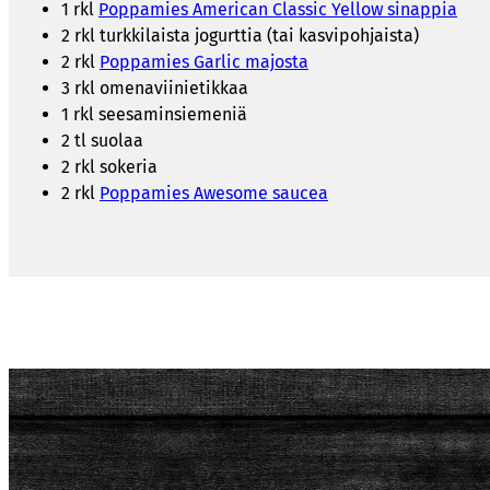
1 rkl
Poppamies American Classic Yellow sinappia
2 rkl turkkilaista jogurttia (tai kasvipohjaista)
2 rkl
Poppamies Garlic majosta
3 rkl omenaviinietikkaa
1 rkl seesaminsiemeniä
2 tl suolaa
2 rkl sokeria
2 rkl
Poppamies Awesome saucea