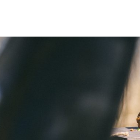
uotteet
Reseptit
Vinkit
Uutiset
Jälleenmyyjät
Amm