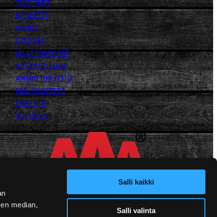
TUOTTEET
RESEPTIT
VINKIT
UUTISET
JÄLLEENMYYJÄT
YHTEYSTIEDOT
AMMATTIKEITTIÖ
FANITUOTTEET
ENGLISH
SVENSKA
Salli kaikki
an
sen median,
Salli valinta