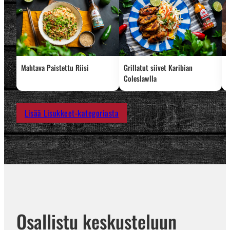
Mahtava Paistettu Riisi
Grillatut siivet Karibian
D
Coleslawlla
Lisää Lisukkeet-kategoriasta
Osallistu keskusteluun