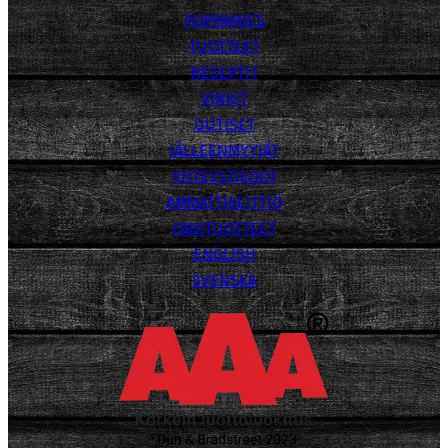
POPPAMIES
TUOTTEET
RESEPTIT
VINKIT
UUTISET
JÄLLEENMYYJÄT
YHTEYSTIEDOT
AMMATTIKEITTIÖ
FANITUOTTEET
ENGLISH
SVENSKA