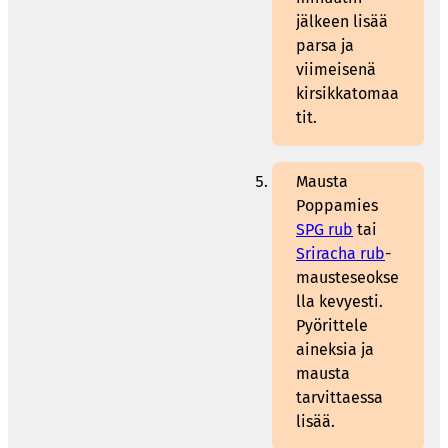
jälkeen lisää
parsa ja
viimeisenä
kirsikkatomaa
tit.
Mausta
Poppamies
SPG rub
tai
Sriracha rub
-
mausteseokse
lla kevyesti.
Pyörittele
aineksia ja
mausta
tarvittaessa
lisää.