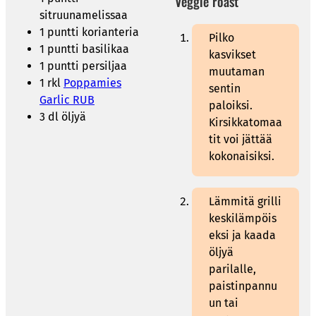
Veggie roast
sitruunamelissaa
1 puntti korianteria
Pilko
1 puntti basilikaa
kasvikset
1 puntti persiljaa
muutaman
1 rkl
Poppamies
sentin
Garlic RUB
paloiksi.
3 dl öljyä
Kirsikkatomaa
tit voi jättää
kokonaisiksi.
Lämmitä grilli
keskilämpöis
eksi ja kaada
öljyä
parilalle,
paistinpannu
un tai