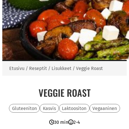
Etusivu
/
Reseptit
/
Lisukkeet
/
Veggie Roast
VEGGIE ROAST
Gluteeniton
Kasvis
Laktoositon
Vegaaninen
30 min
2-4