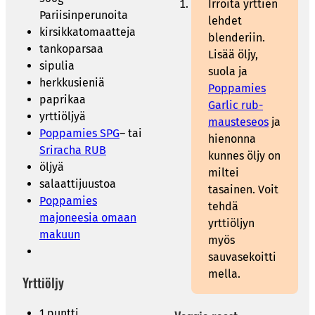
Irroita yrttien
Pariisinperunoita
lehdet
kirsikkatomaatteja
blenderiin.
tankoparsaa
Lisää öljy,
sipulia
suola ja
herkkusieniä
Poppamies
paprikaa
Garlic rub-
yrttiöljyä
mausteseos
ja
Poppamies SPG
– tai
hienonna
Sriracha RUB
kunnes öljy on
öljyä
miltei
salaattijuustoa
tasainen. Voit
Poppamies
tehdä
majoneesia omaan
yrttiöljyn
makuun
myös
sauvasekoitti
mella.
Yrttiöljy
1 puntti