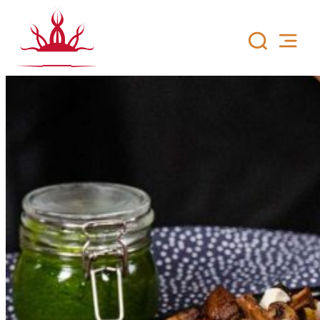
Siirry
sisältöön