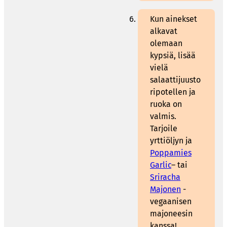
Kun ainekset
alkavat
olemaan
kypsiä, lisää
vielä
salaattijuusto
ripotellen ja
ruoka on
valmis.
Tarjoile
yrttiöljyn ja
Poppamies
Garlic
– tai
Sriracha
Majonen
-
vegaanisen
majoneesin
kanssa!