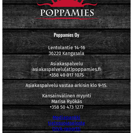
Poppamies Oy
Lentolantie 14-16
36220 Kangasala
Asiakaspalvelu
asiakaspalvelu(at)poppamies.fi
+358 40 017 1075
Asiakaspalvelu vastaa arkisin klo 9-15.
Kansainvälinen myynti
Marisa Ryökäs
+358 50 473 1277
Mediapankki
tietosuojaseloste
OIVA-raportti