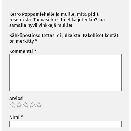
Kerro Poppamiehelle ja muille, mitä pidit
reseptistä. Tuunasitko sitä ehkä jotenkin? Jaa
samalla hyvä vinkkejä muille!
Sähköpostiosoitettasi ei julkaista.
Pakolliset kentät
on merkitty
*
Kommentti
*
Arviosi
1
2
3
4
5
Nimi
*