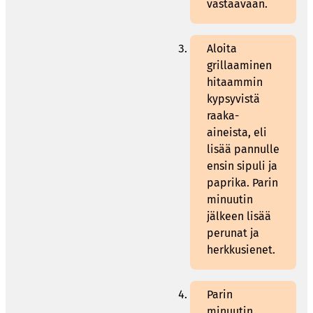
vastaavaan.
Aloita
grillaaminen
hitaammin
kypsyvistä
raaka-
aineista, eli
lisää pannulle
ensin sipuli ja
paprika. Parin
minuutin
jälkeen lisää
perunat ja
herkkusienet.
Parin
minuutin