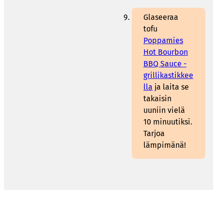
Glaseeraa
tofu
Poppamies
Hot Bourbon
BBQ Sauce -
grillikastikkee
lla
ja laita se
takaisin
uuniin vielä
10 minuutiksi.
Tarjoa
lämpimänä!