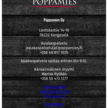
Poppamies Oy
Lentolantie 14-16
36220 Kangasala
Asiakaspalvelu
asiakaspalvelu(at)poppamies.fi
+358 40 017 1075
Asiakaspalvelu vastaa arkisin klo 9-15.
Kansainvälinen myynti
Marisa Ryökäs
+358 50 473 1277
Mediapankki
tietosuojaseloste
OIVA-raportti
POPPAMIES