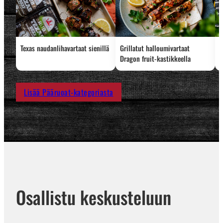
Texas naudanlihavartaat sienillä
Grillatut halloumivartaat
L
Dragon fruit-kastikkeella
Lisää Pääruoat-kategoriasta
Osallistu keskusteluun