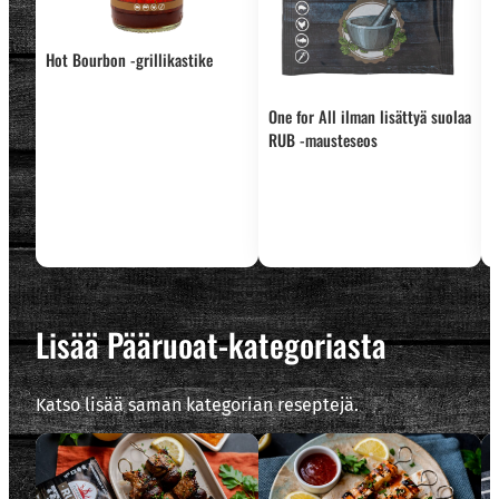
Hot Bourbon -grillikastike
One for All ilman lisättyä suolaa
RUB -mausteseos
L
n
Lisää Pääruoat-kategoriasta
Katso lisää saman kategorian reseptejä.