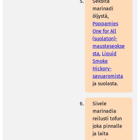
Sekoita
marinadi
öljystä,
Poppamies
One for All
(suolaton)-
mausteseokse
sta
,
Liquid
Smoke
Hickory-
savuaromista
ja suolasta.
Sivele
marinadia
reilusti tofun
joka pinnalle
ja laita