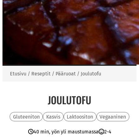
Etusivu
/
Reseptit
/
Pääruoat
/
Joulutofu
JOULUTOFU
Gluteeniton
Kasvis
Laktoositon
Vegaaninen
40 min, yön yli maustumassa
2-4