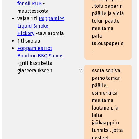
for All RUB
-
, tofu paperin
mausteseosta
päälle ja vielä
vajaa 1 tl
Poppamies
tofun päälle
Liquid Smoke
muutama
Hickory
-savuaromia
pala
1 tl suolaa
talouspaperia
Poppamies Hot
.
Bourbon BBQ Sauce
-grillikastiketta
glaseeraukseen
Aseta sopiva
paino tämän
päälle,
esimerkiksi
muutama
lautanen, ja
laita
jääkaappiin
tunniksi, jotta
nesteet