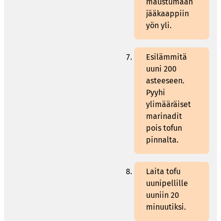
maustumaan
jääkaappiin
yön yli.
Esilämmitä
uuni 200
asteeseen.
Pyyhi
ylimääräiset
marinadit
pois tofun
pinnalta.
Laita tofu
uunipellille
uuniin 20
minuutiksi.