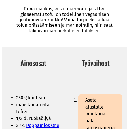
Tämä maukas, ensin marinoitu ja sitten
glaseerattu tofu, on todellinen vegaanisen
joulupöydän kunkku! Varaa tarpeeksi aikaa
tofun prässäämiseen ja marinointiin, niin saat
takuuvarman herkullisen tuloksen!
Ainesosat
Työvaiheet
250 g kiinteää
Aseta
maustamatonta
alustalle
tofua
muutama
1/2 dl ruokaöljyä
pala
2 rkl
Poppamies One
talouspaperia