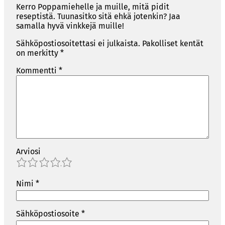
Kerro Poppamiehelle ja muille, mitä pidit
reseptistä. Tuunasitko sitä ehkä jotenkin? Jaa
samalla hyvä vinkkejä muille!
Sähköpostiosoitettasi ei julkaista.
Pakolliset kentät
on merkitty
*
Kommentti
*
Arviosi
1
2
3
4
5
Nimi
*
Sähköpostiosoite
*