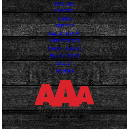
TUOTTEET
RESEPTIT
VINKIT
UUTISET
JÄLLEENMYYJÄT
YHTEYSTIEDOT
AMMATTIKEITTIÖ
FANITUOTTEET
ENGLISH
SVENSKA