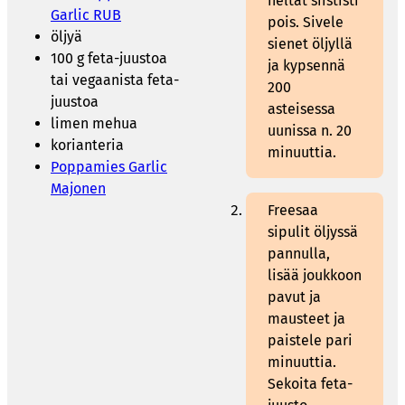
heltat siististi
Garlic RUB
pois. Sivele
öljyä
sienet öljyllä
100 g feta-juustoa
ja kypsennä
tai vegaanista feta-
200
juustoa
asteisessa
limen mehua
uunissa n. 20
korianteria
minuuttia.
Poppamies Garlic
Majonen
Freesaa
sipulit öljyssä
pannulla,
lisää joukkoon
pavut ja
mausteet ja
paistele pari
minuuttia.
Sekoita feta-