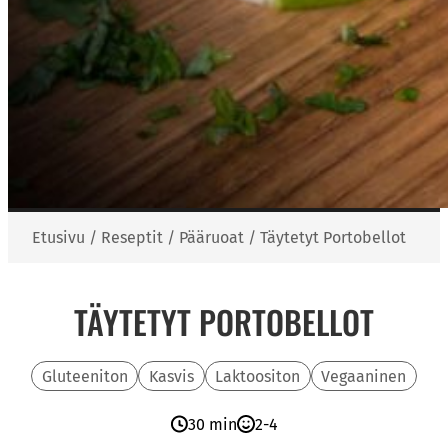
Etusivu
/
Reseptit
/
Pääruoat
/
Täytetyt Portobellot
TÄYTETYT PORTOBELLOT
Gluteeniton
Kasvis
Laktoositon
Vegaaninen
30 min
2-4