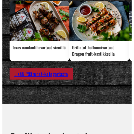
Texas naudanlihavartaat sienillä
Grillatut halloumivartaat
L
Dragon fruit-kastikkeella
Lisää Pääruoat-kategoriasta