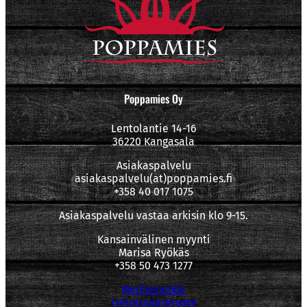
Poppamies Oy
Lentolantie 14-16
36220 Kangasala
Asiakaspalvelu
asiakaspalvelu(at)poppamies.fi
+358 40 017 1075
Asiakaspalvelu vastaa arkisin klo 9-15.
Kansainvälinen myynti
Marisa Ryökäs
+358 50 473 1277
Mediapankki
tietosuojaseloste