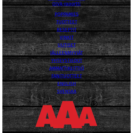
OIVA-raportti
POPPAMIES
TUOTTEET
RESEPTIT
VINKIT
UUTISET
JÄLLEENMYYJÄT
YHTEYSTIEDOT
AMMATTIKEITTIÖ
FANITUOTTEET
ENGLISH
SVENSKA