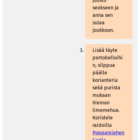
juusto
seokseen ja
anna sen
sulaa
joukkoon.
Lisää täyte
portobelloihi
n, silppua
päälle
korianteria
sekä purista
mukaan
hieman
limemehua.
Koristele
raidoilla
Poppamiehen