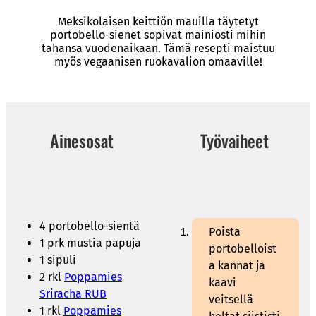
Meksikolaisen keittiön mauilla täytetyt
portobello-sienet sopivat mainiosti mihin
tahansa vuodenaikaan. Tämä resepti maistuu
myös vegaanisen ruokavalion omaaville!
Ainesosat
Työvaiheet
4 portobello-sientä
Poista
1 prk mustia papuja
portobelloist
1 sipuli
a kannat ja
2 rkl
Poppamies
kaavi
Sriracha RUB
veitsellä
1 rkl
Poppamies