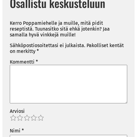
Osallistu keskusteluun
Kerro Poppamiehelle ja muille, mitä pidit
reseptistä. Tuunasitko sitä ehkä jotenkin? Jaa
samalla hyvä vinkkejä muille!
Sähköpostiosoitettasi ei julkaista.
Pakolliset kentät
on merkitty
*
Kommentti
*
Arviosi
1
2
3
4
5
Nimi
*