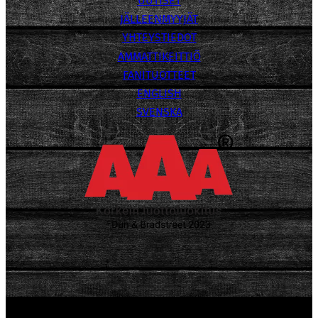
UUTISET
JÄLLEENMYYJÄT
YHTEYSTIEDOT
AMMATTIKEITTIÖ
FANITUOTTEET
ENGLISH
SVENSKA