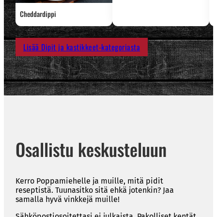
P
Cheddardippi
Lisää Dipit ja kastikkeet-kategoriasta
Osallistu keskusteluun
Kerro Poppamiehelle ja muille, mitä pidit
reseptistä. Tuunasitko sitä ehkä jotenkin? Jaa
samalla hyvä vinkkejä muille!
Sähköpostiosoitettasi ei julkaista.
Pakolliset kentät