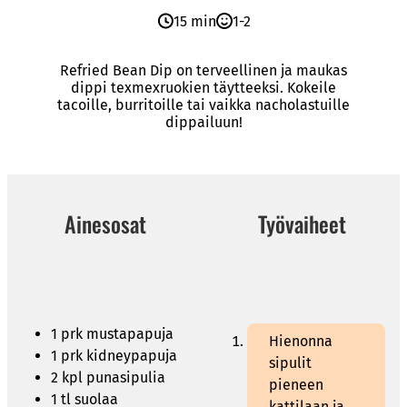
15 min
1-2
Refried Bean Dip on terveellinen ja maukas
dippi texmexruokien täytteeksi. Kokeile
tacoille, burritoille tai vaikka nacholastuille
dippailuun!
Ainesosat
Työvaiheet
1 prk mustapapuja
Hienonna
1 prk kidneypapuja
sipulit
2 kpl punasipulia
pieneen
1 tl suolaa
kattilaan ja