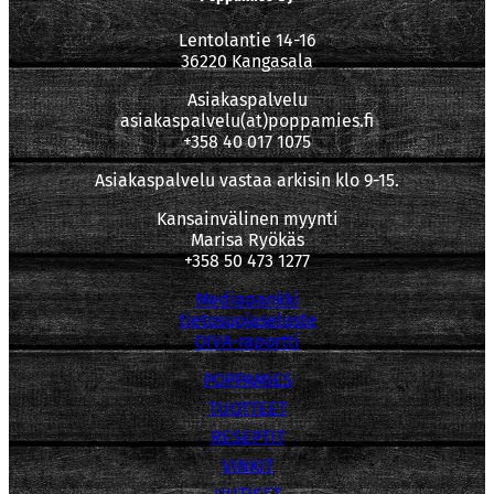
Lentolantie 14-16
36220 Kangasala
Asiakaspalvelu
asiakaspalvelu(at)poppamies.fi
+358 40 017 1075
Asiakaspalvelu vastaa arkisin klo 9-15.
Kansainvälinen myynti
Marisa Ryökäs
+358 50 473 1277
Mediapankki
tietosuojaseloste
OIVA-raportti
POPPAMIES
TUOTTEET
RESEPTIT
VINKIT