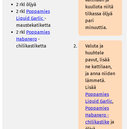
2 rkl öljyä
kuullota niitä
2 rkl
Poppamies
tilkassa öljyä
Liquid Garlic
-
pari
maustekatiketta
minuuttia.
2 rkl
Poppamies
Habanero
-
chilikastiketta
Valuta ja
huuhtele
pavut, lisää
ne kattilaan,
ja anna niiden
lämmetä.
Lisää
Poppamies
Liquid Garlic
,
Poppamies
Habanero -
chilikastike
ja
öljyä.