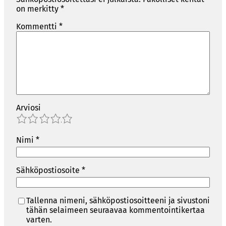
on merkitty
*
Kommentti
*
Arviosi
1
2
3
4
5
Nimi
*
Sähköpostiosoite
*
Tallenna nimeni, sähköpostiosoitteeni ja sivustoni
tähän selaimeen seuraavaa kommentointikertaa
varten.