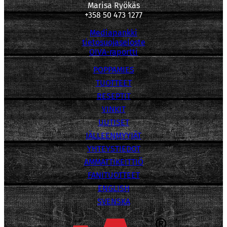
Marisa Ryökäs
+358 50 473 1277
Mediapankki
tietosuojaseloste
OIVA-raportti
POPPAMIES
TUOTTEET
RESEPTIT
VINKIT
UUTISET
JÄLLEENMYYJÄT
YHTEYSTIEDOT
AMMATTIKEITTIÖ
FANITUOTTEET
ENGLISH
SVENSKA