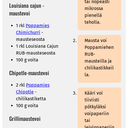
tai nopeasti
Louisiana cajun -
mikrossa
maustevoi
pienellä
teholla.
1 rkl
Poppamies
Chimichurri
-
mausteseosta
Mausta voi
1 rkl Louisiana Cajun
Poppamiehen
RUB-mausteseosta
RUB-
100 g voita
mausteilla ja
chilikastikkeil
Chipotle-maustevoi
la.
2 rkl
Poppamies
Chipotle
-
Kääri voi
chilikastiketta
tiiviisti
100 g voita
pötkyläksi
voipaperiin
Grillimaustevoi
tai
leivinpaperiin