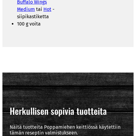
Buffalo Wings
Medium
tai
Hot
-
siipikastiketta
100 g voita
Herkullisen sopivia tuotteita
Näitä tuotteita Poppamiehen keittiössä käytettiin
tämän reseptin valmistukseen.