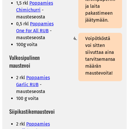
1,5 rkl
Poppamies
ja laita
Chimichurri
-
pakastimeen
mausteseosta
jäätymään.
0,5 rkl
Poppamies
One For All RUB
-
mausteseosta
Voipötköstä
100g voita
voi sitten
siivuttaa aina
Valkosipulinen
tarvitsemansa
maustevoi
määrän
maustevoita!
2 rkl
Poppamies
Garlic RUB
-
mausteseosta
100 g voita
Siipikastikemaustevoi
2 rkl
Poppamies