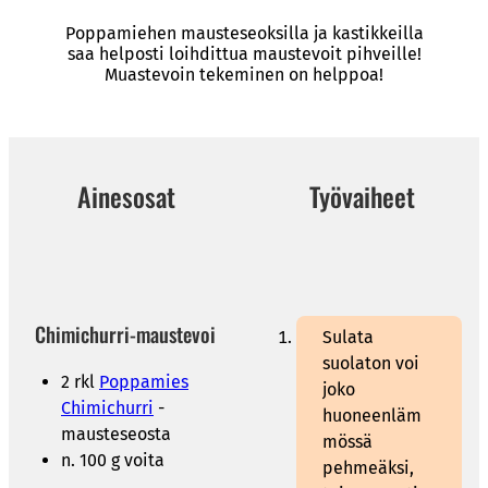
Poppamiehen mausteseoksilla ja kastikkeilla
saa helposti loihdittua maustevoit pihveille!
Muastevoin tekeminen on helppoa!
Ainesosat
Työvaiheet
Chimichurri-maustevoi
Sulata
suolaton voi
2 rkl
Poppamies
joko
Chimichurri
-
huoneenläm
mausteseosta
mössä
n. 100 g voita
pehmeäksi,