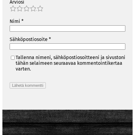
Arviosi
1
2
3
4
5
Nimi
*
Sähköpostiosoite
*
Tallenna nimeni, sähköpostiosoitteeni ja sivustoni
tähän selaimeen seuraavaa kommentointikertaa
varten.