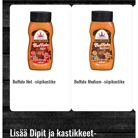
Buffalo Hot -siipikastike
Buffalo Medium -siipikastike
C
Lisää Dipit ja kastikkeet-