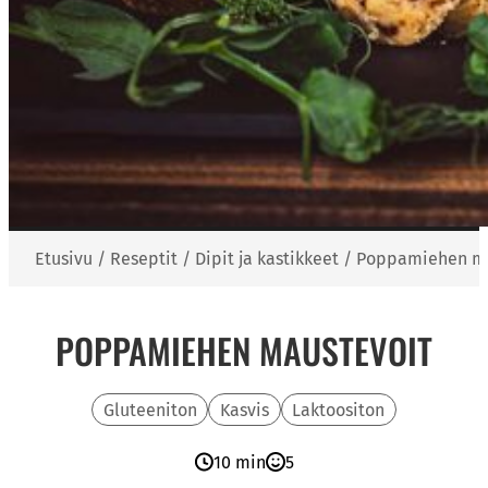
Etusivu
/
Reseptit
/
Dipit ja kastikkeet
/
Poppamiehen ma
POPPAMIEHEN MAUSTEVOIT
Gluteeniton
Kasvis
Laktoositon
10 min
5