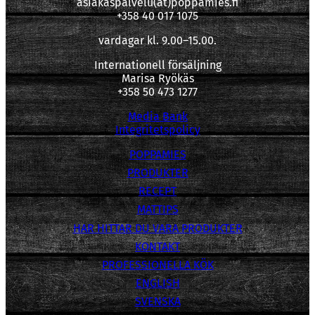
asiakaspalvelu(at)poppamies.fi
+358 40 017 1075
vardagar kl. 9.00–15.00.
Internationell försäljning
Marisa Ryökäs
+358 50 473 1277
Media Bank
Integritetspolicy
POPPAMIES
PRODUKTER
RECEPT
MATTIPS
HAR HITTAR DU VARA PRODUKTER
KONTAKT
PROFESSIONELLA KÖK
ENGLISH
SVENSKA