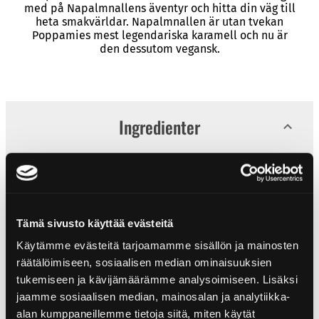
med på Napalmnallens äventyr och hitta din väg till
heta smakvärldar. Napalmnallen är utan tvekan
Poppamies mest legendariska karamell och nu är
den dessutom vegansk.
Ingredienter
Glukossirap, socker, vatten, geleringsmedel (pektin),
syra (citronsyra), arom, habaneropulver (0,4%),
botaniska extrakt (safflor, röd rädisä),
ytbehandlingsmedel (karnaubavax).
Tämä sivusto käyttää evästeitä
Käytämme evästeitä tarjoamamme sisällön ja mainosten
Näringsinnehåll
räätälöimiseen, sosiaalisen median ominaisuuksien
tukemiseen ja kävijämäärämme analysoimiseen. Lisäksi
jaamme sosiaalisen median, mainosalan ja analytiikka-
Näringsinnehåll
per 100g
Produktinformation
alan kumppaneillemme tietoja siitä, miten käytät