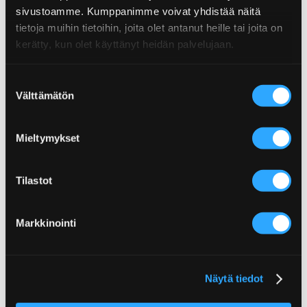
Energi
1472kJ/347kcal
sivustoamme. Kumppanimme voivat yhdistää näitä
Storhet:125 g
tietoja muihin tietoihin, joita olet antanut heille tai joita on
Fett
0,5g
Eldig:Hot
kerätty, kun olet käyttänyt heidän palvelujaan.
EAN: 6430034011446
Varav mättade fett
0,3g
Relaterade recept
Suostumuksen
Kolhydrat
85g
Välttämätön
valinta
Dessa recept är gjorda med den här produkten.
Socker
62g
Protein
0,5g
Mieltymykset
Salt
0,01g
Tilastot
Markkinointi
Chilidonuts!
Näytä tiedot