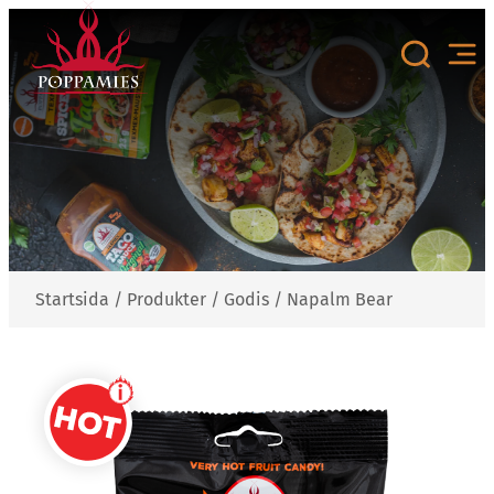
Hoppa
till
innehåll
Startsida
/
Produkter
/
Godis
/
Napalm Bear