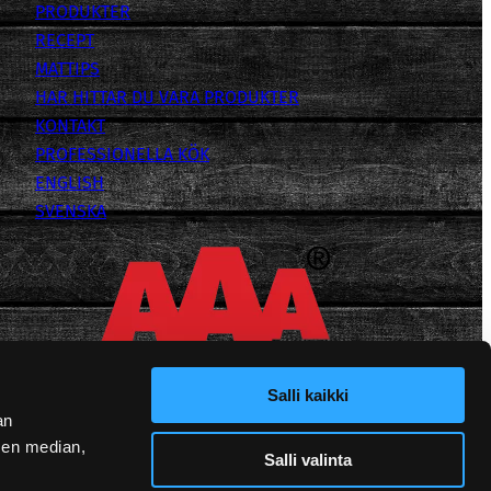
PRODUKTER
RECEPT
MATTIPS
HAR HITTAR DU VARA PRODUKTER
KONTAKT
PROFESSIONELLA KÖK
ENGLISH
SVENSKA
Salli kaikki
an
sen median,
Salli valinta