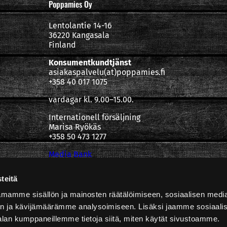
Poppamies Oy
Lentolantie 14-16
36220 Kangasala
Finland
Konsumentkundtjänst
asiakaspalvelu(at)poppamies.fi
+358 40 017 1075
vardagar kl. 9.00–15.00.
Internationell försäljning
Marisa Ryökäs
+358 50 473 1277
Media Bank
Integritetspolicy
teitä
mamme sisällön ja mainosten räätälöimiseen, sosiaalisen medi
n ja kävijämäärämme analysoimiseen. Lisäksi jaamme sosiaali
alan kumppaneillemme tietoja siitä, miten käytät sivustoamme.