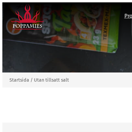
Hoppa
till
Pr
innehåll
Startsida
/
Utan tillsatt salt