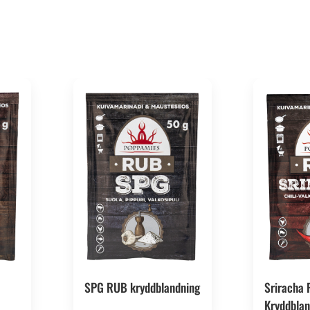
EAN: 06430078921312
SPG RUB kryddblandning
Sriracha
Kryddblan