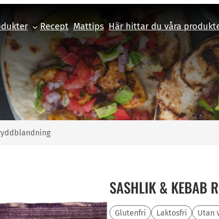
odukter
Recept
Mattips
Här hittar du våra produkt
ryddblandning
SASHLIK & KEBAB 
Glutenfri
Laktosfri
Utan 