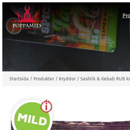
Hoppa
till
Pr
innehåll
Startsida
/
Produkter
/
Kryddor
/
Sashlik & Kebab RUB k