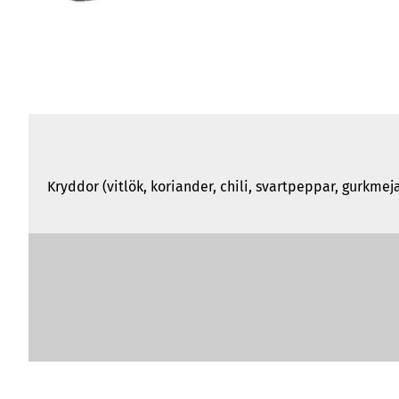
Kryddor (vitlök, koriander, chili, svartpeppar, gurkmej
Näringsinnehåll
per 100 g
Energi
1333 kJ/318 kcal
Fett
5,9 g