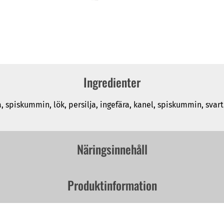
Ingredienter
a, spiskummin, lök, persilja, ingefära, kanel, spiskummin, svart
Näringsinnehåll
Produktinformation
Storhet:50 g
Eldig:Mild