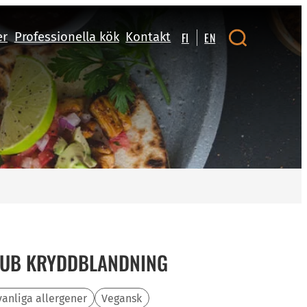
er
Professionella kök
Kontakt
FI
EN
RUB KRYDDBLANDNING
vanliga allergener
Vegansk