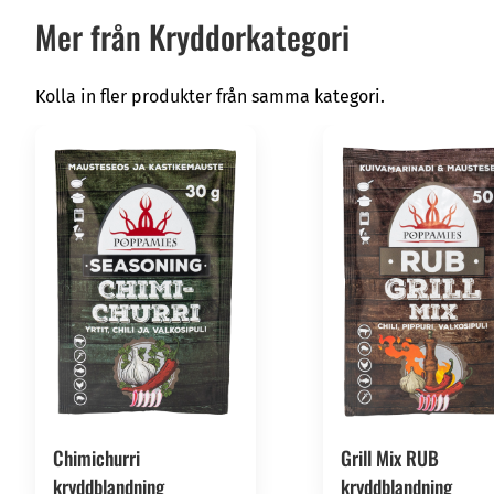
Varav mättade fett
0,8 g
Mer från Kryddorkategori
Kolhydrat
49,4 g
Kolla in fler produkter från samma kategori.
Socker
14,6 g
Protein
9,3 g
Salt
9,9 g
Chimichurri
Grill Mix RUB
kryddblandning
kryddblandning