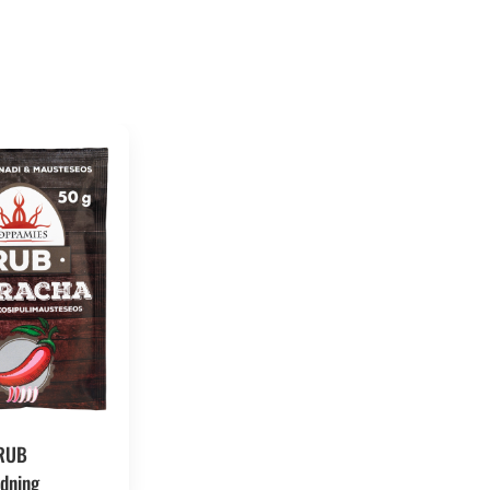
 RUB
dning