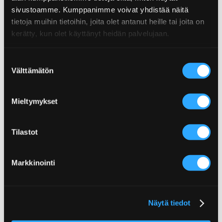
sivustoamme. Kumppanimme voivat yhdistää näitä
tietoja muihin tietoihin, joita olet antanut heille tai joita on
kerätty, kun olet käyttänyt heidän palvelujaan.
SMOKY HICKORY GRILLSÅS
Suostumuksen
Välttämätön
valinta
TEXAS BEEF RUB
KRYDDBLANDNING
Mieltymykset
Tilastot
Markkinointi
Näytä tiedot