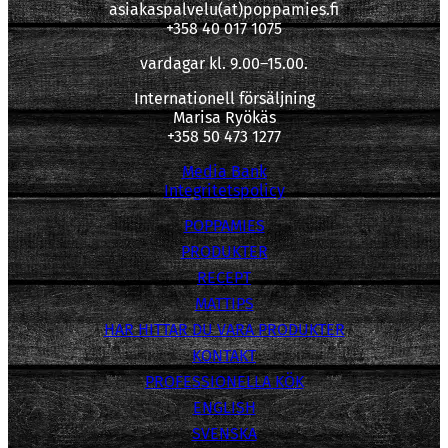
asiakaspalvelu(at)poppamies.fi
+358 40 017 1075
vardagar kl. 9.00–15.00.
Internationell försäljning
Marisa Ryökäs
+358 50 473 1277
Media Bank
Integritetspolicy
POPPAMIES
PRODUKTER
RECEPT
MATTIPS
HAR HITTAR DU VARA PRODUKTER
KONTAKT
PROFESSIONELLA KÖK
ENGLISH
SVENSKA