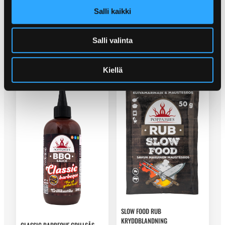
Salli kaikki
ONE FOR ALL RUB
KRYDDBLANDNING UTAN
CHERRY COLA BARBEQUE
Salli valinta
TILLSATT SALT
GRILLSÅS
Kiellä
SLOW FOOD RUB
KRYDDBLANDNING