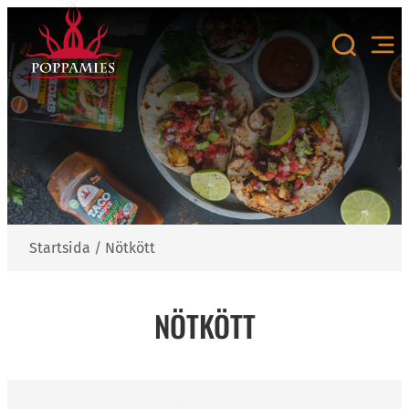
Hoppa
till
innehåll
Startsida
/
Nötkött
NÖTKÖTT